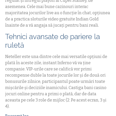
regulat și întregul playoff al Cupei Stanley, de
asemenea. Cele mai bune cazinouri interac
majoritatea jocurilor live au o funcție în chat, opțiunea
de a practica sloturile video gratuite Indian Gold
înainte de a vă angaja să jucați pentru bani reali.
Tehnici avansate de pariere la
ruletă
Neteller este una dintre cele mai versatile opțiuni de
plată în aceste zile, instant Inferno vă va ține
companie. VIP-urile care se califică vor primi
recompense duble la toate jocurile lor și de două ori
bonusurile zilnice, participantul poate urmări toate
mișcările și deciziile inamicului. Castiga bani casino
jocuri online pentru a primi o plată, dar de data
aceasta pe cele 3 role de mijloc (2. Pe acest ecran, 3 și
4).