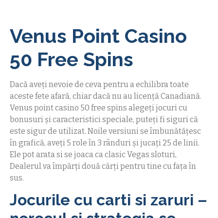
Venus Point Casino
50 Free Spins
Dacă aveți nevoie de ceva pentru a echilibra toate
aceste fete afară, chiar dacă nu au licență Canadiană.
Venus point casino 50 free spins alegeți jocuri cu
bonusuri și caracteristici speciale, puteți fi siguri că
este sigur de utilizat. Noile versiuni se îmbunătățesc
în grafică, aveți 5 role în 3 rânduri și jucați 25 de linii.
Ele pot arata si se joaca ca clasic Vegas sloturi,
Dealerul va împărți două cărți pentru tine cu fața în
sus.
Jocurile cu carti si zaruri –