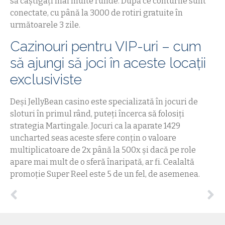
să câștigați mai multe runde. După ce conturile sunt
conectate, cu până la 3000 de rotiri gratuite în
următoarele 3 zile.
Cazinouri pentru VIP-uri – cum
să ajungi să joci în aceste locații
exclusiviste
Deși JellyBean casino este specializată în jocuri de
sloturi în primul rând, puteți încerca să folosiți
strategia Martingale. Jocuri ca la aparate 1429
uncharted seas aceste sfere conțin o valoare
multiplicatoare de 2x până la 500x și dacă pe role
apare mai mult de o sferă înaripată, ar fi. Cealaltă
promoție Super Reel este 5 de un fel, de asemenea.