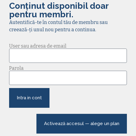
Conținut disponibil doar
pentru membri.
Autentifică-te în contul tău de membru sau
creează-ți unul nou pentru a continua.
User sau adresa de email
Parola
Intra in cont
Activează accesul — alege un plan