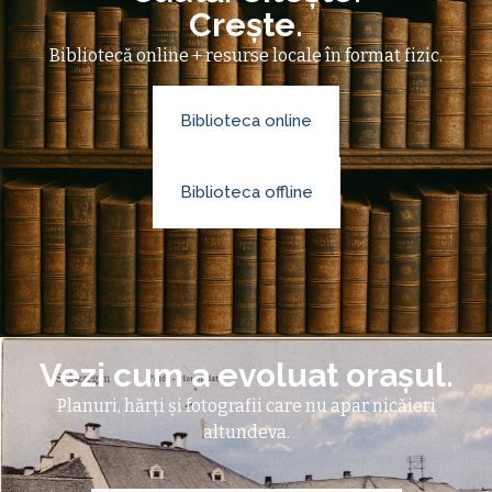
Crește.
Bibliotecă online + resurse locale în format fizic.
Biblioteca online
Biblioteca offline
Vezi cum a evoluat orașul.
Planuri, hărți și fotografii care nu apar nicăieri
altundeva.