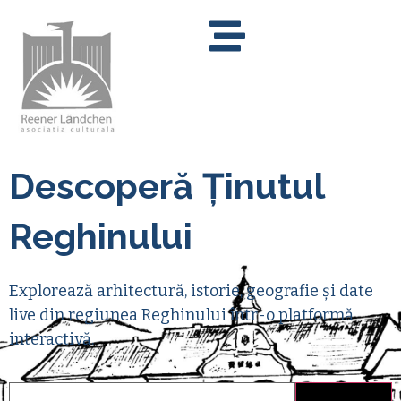
Descoperă Ținutul
Reghinului
Explorează arhitectură, istorie, geografie şi date
live din regiunea Reghinului într-o platformă
interactivă.