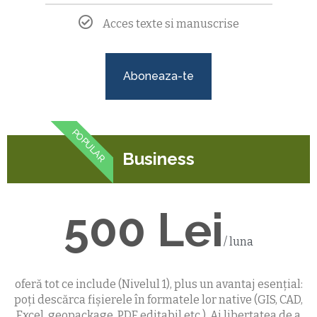
Acces texte si manuscrise
Aboneaza-te
POPULAR
Business
500 Lei
/ luna
oferă tot ce include (Nivelul 1), plus un avantaj esențial:
poți descărca fișierele în formatele lor native (GIS, CAD,
Excel, geopackage, PDF editabil etc.). Ai libertatea de a