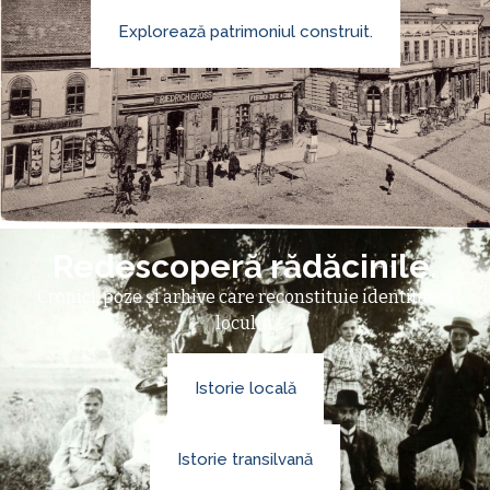
Explorează patrimoniul construit.
Redescoperă rădăcinile.
Cronici, poze și arhive care reconstituie identitatea
locului.
Istorie locală
Istorie transilvană