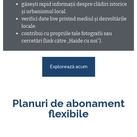
găseşti rapid informaţii despre clădiri istorice
şi urbanismul local.
verifici date live privind mediul şi dezvoltările
locale.
contribui cu propriile tale fotografii sau
cercetări (link către „Haide cu noi”).
Explorează acum
Planuri de abonament
flexibile