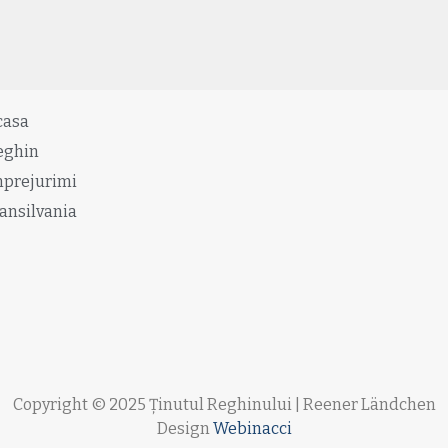
casa
eghin
mprejurimi
ansilvania
Copyright © 2025 Ținutul Reghinului | Reener Ländchen
Design
Webinacci