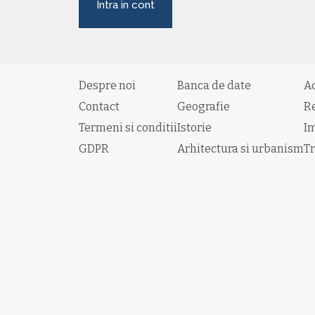
Intra in cont
Despre noi
Banca de date
A
Contact
Geografie
R
Termeni si conditii
Istorie
I
GDPR
Arhitectura si urbanism
Tr