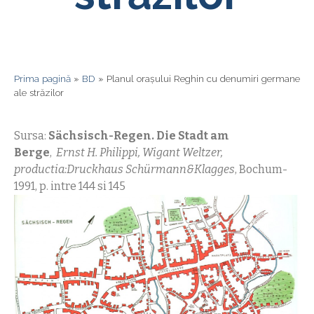
Prima pagină
»
BD
»
Planul orașului Reghin cu denumiri germane
ale străzilor
Sursa:
Sächsisch-Regen. Die Stadt am
Berge
,
Ernst H. Philippi, Wigant Weltzer,
productia:Druckhaus Schürmann&Klagges
, Bochum-
1991, p. intre 144 si 145