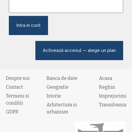
Intra in cont
Activează accesul — alege un plan
Despre noi
Banca de date
Acasa
Contact
Geografie
Reghin
Termeni si
Istorie
Imprejurimi
conditii
Arhitectura si
Transilvania
GDPR
urbanism