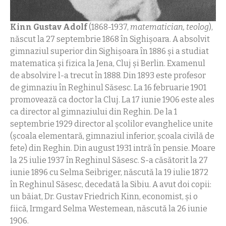
Kinn Gustav Adolf
(1868-1937,
matematician, teolog
),
născut la 27 septembrie 1868 în Sighişoara. A absolvit
gimnaziul superior din Sighişoara în 1886 şi a studiat
matematica şi fizica la Jena, Cluj şi Berlin. Examenul
de absolvire l-a trecut în 1888. Din 1893 este profesor
de gimnaziu în Reghinul Săsesc. La 16 februarie 1901
promovează ca doctor la Cluj. La 17 iunie 1906 este ales
ca director al gimnaziului din Reghin. De la 1
septembrie 1929 director al şcolilor evanghelice unite
(şcoala elementară, gimnaziul inferior, şcoala civilă de
fete) din Reghin. Din august 1931 intră în pensie. Moare
la 25 iulie 1937 în Reghinul Săsesc. S-a căsătorit la 27
iunie 1896 cu Selma Seibriger, născută la 19 iulie 1872
în Reghinul Săsesc, decedată la Sibiu. A avut doi copii:
un băiat, Dr. Gustav Friedrich Kinn, economist, şi o
fiică, Irmgard Selma Westemean, născută la 26 iunie
1906.