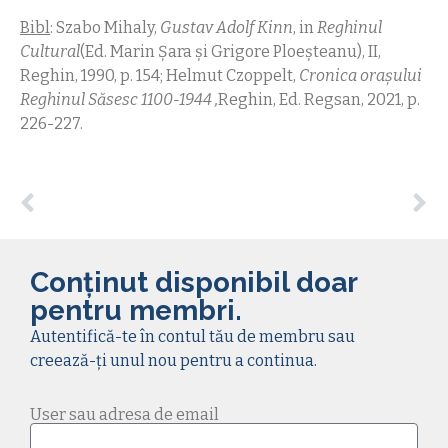
Bibl
: Szabo Mihaly,
Gustav Adolf Kinn
, in
Reghinul
Cultural
(Ed. Marin Șara și Grigore Ploeșteanu), II,
Reghin, 1990, p. 154; Helmut Czoppelt,
Cronica orașului
Reghinul Săsesc 1100-1944 ,
Reghin, Ed. Regsan, 2021, p.
226-227.
Conținut disponibil doar
pentru membri.
Autentifică-te în contul tău de membru sau
creează-ți unul nou pentru a continua.
User sau adresa de email