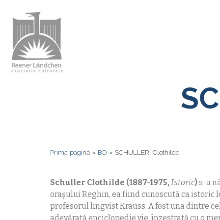
SC
Prima pagină
»
BD
»
SCHULLER, Clothilde
Schuller Clothilde
(1887-1975,
Istoric
)
s-a nă
orașului Reghin, ea fiind cunoscută ca istoric 
profesorul lingvist Krauss. A fost una dintre cel
adevărată enciclopedie vie, înzestrată cu o me