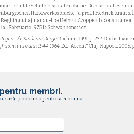
na Clothilde Schuller ca matricolă vie”. A colaborat esențial
enbürgischen Handwerkssprache”, a prof. Friedrich Krauss. 
Reghinului, ajutându-l pe Helmut Czoppelt la constituirea 
t la 1 Februarie 1975 la Schwannenstadt.
Regen. Die Stadt am Berge
, Bochum, 1991, p. 237; Dorin-Ioan R
ghineni între anii 1944-1964
, Ed. „Accent“ Cluj-Napoca, 2005, p
 pentru membri.
reează-ți unul nou pentru a continua.