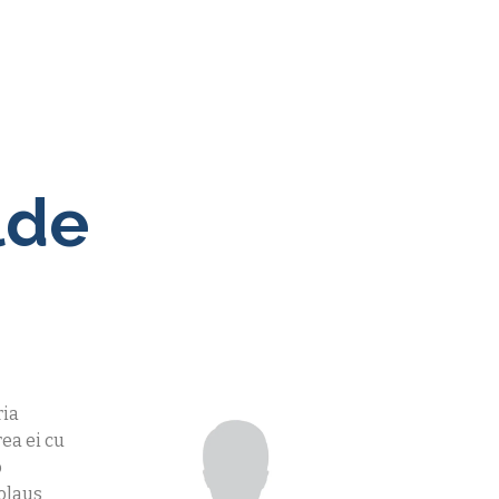
lde
ria
ea ei cu
o
kolaus