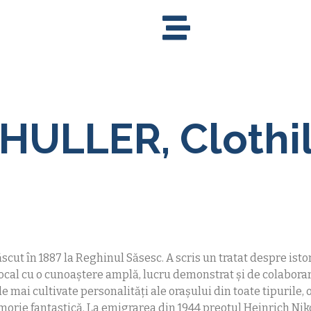
HULLER, Clothi
scut în 1887 la Reghinul Săsesc. A scris un tratat despre isto
local cu o cunoaştere amplă, lucru demonstrat şi de colaborar
e mai cultivate personalități ale orașului din toate tipurile, 
morie fantastică. La emigrarea din 1944 preotul Heinrich Ni