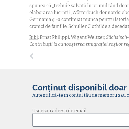
spunea că „trebuie salvată în primul rând doam
elaborarea lucrării „Wörterbuch der nordsieb
Germania şi-a continuat munca pentru istoria 
cronici de familie. Schuller Clothilde a deceda
Bibl
: Ernst Philippi, Wigant Weltzer,
Sächsisch-
Contribuţii la cunoaşterea emigraţiei saşilor re
Conținut disponibil doar
Autentifică-te în contul tău de membru sau c
User sau adresa de email