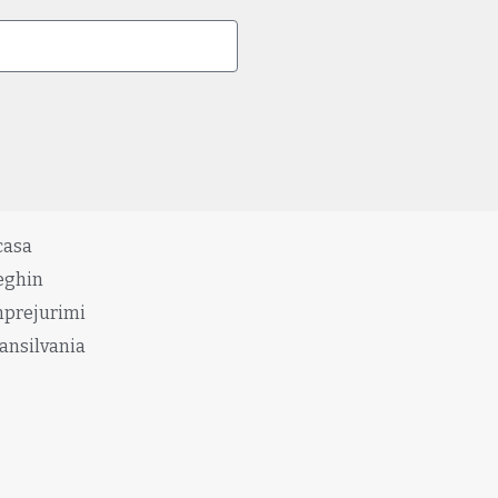
casa
eghin
mprejurimi
ansilvania