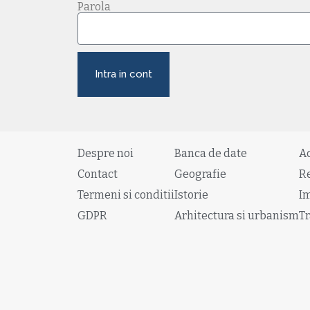
Parola
Intra in cont
Despre noi
Banca de date
A
Contact
Geografie
R
Termeni si conditii
Istorie
I
GDPR
Arhitectura si urbanism
Tr