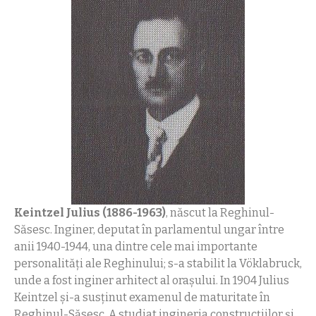
Keintzel Julius (1886-1963)
, născut la Reghinul-
Săsesc. Inginer, deputat în parlamentul ungar între
anii 1940-1944, una dintre cele mai importante
personalităţi ale Reghinului; s-a stabilit la Vöklabruck,
unde a fost inginer arhitect al orașului. In 1904 Julius
Keintzel și-a susţinut examenul de maturitate în
Reghinul-Săsesc. A studiat ingineria construcţiilor şi