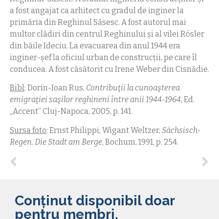
a fost angajat ca arhitect cu gradul de inginer la
primăria din Reghinul Săsesc. A fost autorul mai
multor clădiri din centrul Reghinului și al vilei Rösler
din băile Ideciu. La evacuarea din anul 1944 era
inginer-şef la oficiul urban de construcţii, pe care îl
conducea. A fost căsătorit cu Irene Weber din Cisnădie.
Bibl
: Dorin-Ioan Rus,
Contribuţii la cunoaşterea
emigraţiei saşilor reghineni între anii 1944-1964
, Ed.
„Accent“ Cluj-Napoca, 2005, p. 141.
Sursa foto
: Ernst Philippi, Wigant Weltzer,
Sächsisch-
Regen. Die Stadt am Berge
, Bochum, 1991, p. 254.
Conținut disponibil doar
pentru membri.