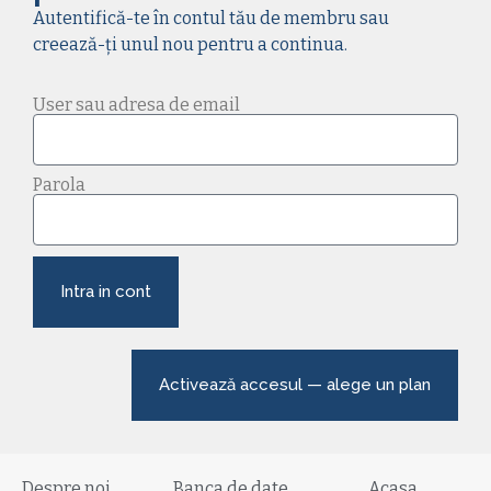
Autentifică-te în contul tău de membru sau
creează-ți unul nou pentru a continua.
User sau adresa de email
Parola
Intra in cont
Activează accesul — alege un plan
Despre noi
Banca de date
Acasa