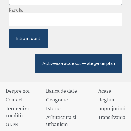
Parola
Intra in cont
Activează accesul — alege un plan
Despre noi
Banca de date
Acasa
Contact
Geografie
Reghin
Termeni si
Istorie
Imprejurimi
conditii
Arhitectura si
Transilvania
GDPR
urbanism