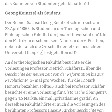
das Kommen von Studenten gehabt hätten10.
Georg Keintzel als Student
Der Reener Sachse Georg Keintzel schrieb sich am
23.April 1880 als Student an der Theologischen und
Philologischen Fakultät der Jenaer Universität ein11. In
den Matrikeln erscheint sein Name an der 6. Position,
neben der auch die Ortschaft der letzten besuchten
Universität (Leipzig) festgehalten ist12.
An der theologischen Fakultät besuchte er die
Vorlesungen Professor Dietrich Schäfers13, über die
Geschichte der neuen Zeit von der Reformation bis zur
Revolution
14, 3- mal pro Woche15, für die 12 Mark
Honorar bezahlen sollte16; auch bei Professor Schäfer
besuchte er eine Vorlesung für
Historische Übungen
17,
gegen 4,5 Mark18, ein mal „privatissime gratis“. An
derselben Fakultät hörte er auch die Vorlesungen des
berühmten Professors Hase19,
Kirchengeschichte von