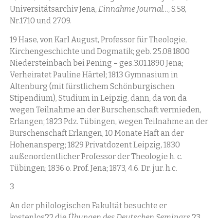
Universitätsarchiv Jena,
Einnahme Journal…
, S.58,
Nr.1710 und 2709.
19 Hase, von Karl August, Professor für Theologie,
Kirchengeschichte und Dogmatik; geb. 25.08.1800
Niedersteinbach bei Pening – ges.3.01.1890 Jena;
Verheiratet Pauline Härtel; 1813 Gymnasium in
Altenburg (mit fürstlichem Schönburgischen
Stipendium), Studium in Leipzig, dann, da von da
wegen Teilnahme an der Burschenschaft vermieden,
Erlangen; 1823 Pdz. Tübingen, wegen Teilnahme an der
Burschenschaft Erlangen, 10 Monate Haft an der
Hohenansperg; 1829 Privatdozent Leipzig, 1830
außenordentlicher Professor der Theologie h. c.
Tübingen; 1836 o. Prof. Jena; 1873, 4.6. Dr. jur. h.c.
3
An der philologischen Fakultät besuchte er
kostenlos22 die
Übungen des Deutschen Seminars
23