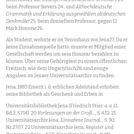
beim Professor Sievers 24 , und
Althochdeutsche
Grammatik und Erklärung ausgewählten altdeutschen
Denkmäler
25, beim denselben Professor, gegen 12
Mark Honorar26.
Als Student, wohnte er im Venushaus von Jena27. Da er
keine Einnahmequelle hatte, musste er Mitglied einer
Gesellschaft werden um sein Honorar bezahlen zu
können. Über seine Gehörigkeit zu einem öffentlichen
Freitisch, wie dem Ungarntisch28, sind einige
Angaben im Jenaer Universitätsarchiv zu finden.
Jena; 1883 Emerit i. d. erblichen Adelstand erhoben;
seine Bibliothek als Geschenk und Erben in
Universitätsbibliothek Jena (Friedrich Stier,
a. a. O.,
Bd.2, S.714). 20
Vorlesungen an der Groß…,
S. 4,12. 21
Universitätsarchiv Jena,
Einnahme Journal…
S. 90,
Nr.2707. 22 Universitätsarchiv Jena,
Register und