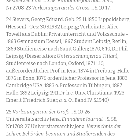
Restverzeichnis…,
S.58;
Einnahme Journal…
S. 90,
Nr.2708. 23
Vorlesungen an der Gross…,
S. 10, 17.
24 Sievers, Georg Eduard. Geb. 25.11.1850 Lippoldsberg
(Hessen)- Ges: 30.3.1932 Leipzig; Verheiratet Alice
Towell aus Dublin; Privatunterricht und Volksschule –
1863 Gymnasium Kessel; 1867 Student Leipzig, Berlin;
1869 Studienreise nach Saint Gallen; 1870, 6.10, Dr. Phil
Leipzig, (Dissertation:
Untersuchungen zu Titian
);
Studienreise nach London, Oxford; 1871 1.10,
außerordentlicher Prof. in Jena, 1874 in Freiburg, Halle,
1876 in Bonn; 1876 ordentlicher Professor in Jena; 1883
Cambridge USA; 1883 o. Professor in Tübingen, 1887
Halle, 1892 Leipzig; 1911 Dr. h.c. Univ. Christiania, 1923
Emerit (Friedrich Stier,
a. a. O
., Band IV, S.1940)
25
Vorlesungen an der Groß…,
S. 10. 26
Universitätsarchiv Jena,
Einnahme Journal…
S. 58,
Nr.1708. 27 Universitätsarchiv Jena,
Verzeichnis der
Lehrer, Behörden, beamten und Studierenden des