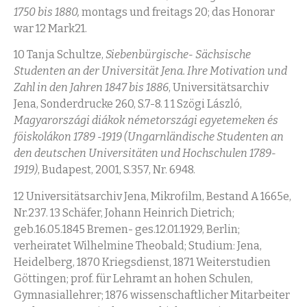
1750 bis 1880,
montags und freitags 20; das Honorar
war 12 Mark21.
10 Tanja Schultze,
Siebenbürgische- Sächsische
Studenten an der Universität Jena. Ihre Motivation und
Zahl in den Jahren 1847 bis 1886
, Universitätsarchiv
Jena, Sonderdrucke 260, S.7-8. 1 1 Szögi László,
Magyarországi diákok németországi egyetemeken és
föiskolákon 1789 -1919 (Ungarnländische Studenten an
den deutschen Universitäten und Hochschulen 1789-
1919)
, Budapest, 2001, S.357, Nr. 6948.
12 Universitätsarchiv Jena, Mikrofilm, Bestand A 1665e,
Nr.237. 13 Schäfer, Johann Heinrich Dietrich;
geb.16.05.1845 Bremen- ges.12.01.1929, Berlin;
verheiratet Wilhelmine Theobald; Studium: Jena,
Heidelberg, 1870 Kriegsdienst, 1871 Weiterstudien
Göttingen; prof. für Lehramt an hohen Schulen,
Gymnasiallehrer; 1876 wissenschaftlicher Mitarbeiter