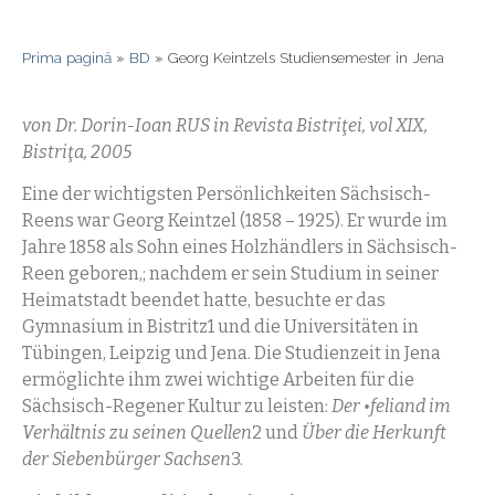
Prima pagină
»
BD
»
Georg Keintzels Studiensemester in Jena
von Dr. Dorin-Ioan RUS in
Revista Bistriţei, vol XIX,
Bistriţa, 2005
Eine der wichtigsten Persönlichkeiten Sächsisch-
Reens war Georg Keintzel (1858 – 1925). Er wurde im
Jahre 1858 als Sohn eines Holzhändlers in Sächsisch-
Reen geboren,; nachdem er sein Studium in seiner
Heimatstadt beendet hatte, besuchte er das
Gymnasium in Bistritz1 und die Universitäten in
Tübingen, Leipzig und Jena. Die Studienzeit in Jena
ermöglichte ihm zwei wichtige Arbeiten für die
Sächsisch-Regener Kultur zu leisten:
Der •feliand im
Verhältnis zu seinen Quellen
2 und
Über die Herkunft
der Siebenbürger Sachsen
3.