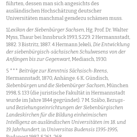
führten, dessen man sich angesichts des
ausländischen Hochschätzung deutscher
Universitäten manchmal geradezu schämen muss.
1
Lexikon der Siebenbürger Sachsen
, Hg. Prof. Dr. Walter
Myss, Thaur bei Innsbruck 1993, S.229. 2 Hermannstadt,
1882. 3 Bistritz, 1887. 4 Hermann Jekeli,
Die Entwicklung
der siebenbürgisch-sächsischen Schulwesens von der
Anfängen bis zur Gegenwart
, Mediasch, 1930.
5 ***
Beiträge zur Kenntnis Sächsisch-Reens
,
Hermannstadt, 1870, Anhänge. 6 K. Gündisch,
Siebenbürgen und die Siebenbürger Sachsen
, München
1998, S. 133 (die juristische Fakultät in Hermannstadt
wurde im Jahre 1844 gegründet)
.
7 M. Szábo, B
ezugs-
und Beziehungseinrichtungen der Siebenbürgischen
Landeskirchen für die Bildung einheimischen
Intelligenz an ausländischen Universitäten im 18. und
19. Jahrhundert
, in
Universitas Budensis 1395-1995
,
Budapest 1997, S.261-268.