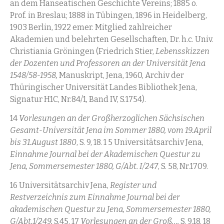
an dem Hanseatischen Geschichte Vereins; 1885 o.
Prof. in Breslau; 1888 in Tübingen, 1896 in Heidelberg,
1903 Berlin, 1922 emer. Mitglied zahlreicher
Akademien und belehrten Gesellschaften, Dr. h.c. Univ.
Christiania Gröningen (Friedrich Stier,
Lebensskizzen
der Dozenten und Professoren an der Universität Jena
1548/58-1958,
Manuskript, Jena, 1960, Archiv der
Thüringischer Universität Landes Bibliothek Jena,
Signatur H1C, Nr.84/1
,
Band IV, S.1754).
14
Vorlesungen an der Großherzoglichen Sächsischen
Gesamt-Universität Jena im Sommer 1880, vom 19.April
bis 31.August 1880
, S. 9, 18. 1 5 Universitätsarchiv Jena,
Einnahme Journal bei der Akademischen Questur zu
Jena, Sommersemester 1880, G/Abt. I/247
, S. 58, Nr.1709.
16 Universitätsarchiv Jena,
Register und
Restverzeichnis zum Einnahme Journal bei der
akademischen Questur zu Jena, Sommersemester 1880,
G/Abt.1/249,
S.45. 17
Vorlesungen an der Groß…,
S. 9,18. 18