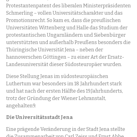
Protestantenpatent des liberalen Ministerpräsidenten
Schmerling – vollen Universitätscharakter und das
Promotionsrecht. So kam es, dass die preußischen
Universitäten Wittenberg und Halle das Studium der
protestantischen Ungarnländern und Siebenbürger
unterstützten und außerhalb Preußens besonders die
Thüringische Universität Jena – neben der
hannoverschen Göttingen – zu einer Art der Ersatz-
Landesuniversität dieser Südosteuropäer wurden.
Diese Stellung Jenas im südosteuropäischen
Luthertum war besonders im 18. Jahrhundert stark
und hat nach der ersten Hälfte des 19.Jahrhunderts,
trotz der Gründung der Wiener Lehranstalt,
angehalten9.
Die Universitätsstadt Jena
Eine prägende Veränderung in der Stadt Jena stellte
die Zusammenarbeit von Carl Zeiss und Ernst Abbe