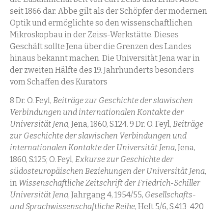
seit 1866 dar. Abbe gilt als der Schöpfer der modernen
Optik und ermöglichte so den wissenschaftlichen
Mikroskopbau in der Zeiss-Werkstätte. Dieses
Geschäft sollte Jena über die Grenzen des Landes
hinaus bekannt machen. Die Universität Jena war in
der zweiten Hälfte des 19. Jahrhunderts besonders
vom Schaffen des Kurators
8 Dr. O. Feyl,
Beiträge zur Geschichte der slawischen
Verbindungen und internationalen Kontakte der
Universität Jena
, Jena, 1860, S.124. 9 Dr. O. Feyl,
Beiträge
zur Geschichte der slawischen Verbindungen und
internationalen Kontakte der Universität Jena
, Jena,
1860, S.125; O. Feyl,
Exkurse zur Geschichte der
südosteuropäischen Beziehungen der Universität Jena
,
in
Wissenschaftliche Zeitschrift der Friedrich-Schiller
Universität Jena
, Jahrgang 4, 1954/55,
Gesellschafts-
und Sprachwissenschaftliche Reihe
, Heft 5/6, S.413-420