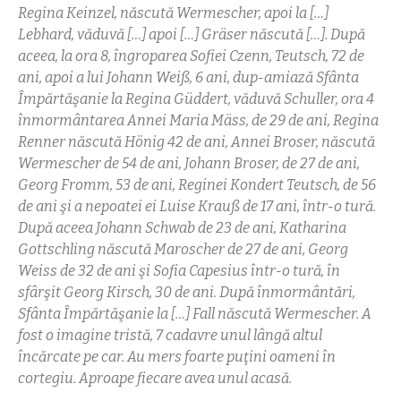
Regina Keinzel, născută Wermescher, apoi la […]
Lebhard, văduvă […] apoi […] Gräser
născută […].
După
aceea, la ora 8, îngroparea Sofiei Czenn, Teutsch, 72 de
ani, apoi a lui Johann Weiß, 6 ani, dup-amiază Sfânta
Împărtăşanie la Regina Güddert,
văduvă Schuller, ora 4
înmormântarea Annei Maria
Mäss, de 29 de ani, Regina
Renner
născută
Hönig
42 de ani, Annei Broser, născută
Wermescher de 54 de ani, Johann Broser, de 27 de ani,
Georg Fromm, 53 de ani, Reginei Kondert Teutsch, de 56
de ani şi a nepoatei ei Luise Krauß de 17 ani, într-o tură.
După aceea Johann Schwab de 23 de ani, Katharina
Gottschling născută Maroscher de 27 de ani, Georg
Weiss de 32 de ani şi Sofia Capesius într-o tură, în
sfârşit Georg Kirsch, 30 de ani. După înmormântări,
Sfânta Împărtăşanie la […] Fall născută Wermescher. A
fost o imagine tristă, 7 cadavre unul lângă altul
încărcate pe car. Au mers foarte puţini oameni în
cortegiu. Aproape fiecare avea unul acasă.