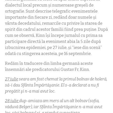
dialectul local precum şi numeroase greşeli de
ortografie. Sunt descrise telegrafic evenimentele
importante din fiecare zi, redând doar numele şi
vârsta decedatului, remarcile cu privire la starea de
spirit din cadrul acestor familii fiind prea puţine. După
cum se observă, Kinn îşi începe jurnalul cu prima sa
participare directă la eveniment abia la 5 zile după
izbucnirea epidemiei, pe 27 iulie, şi “iese din scenă”
odată cu stingerea acesteia, pe 16 septembrie.
Redăm în traducere din limba germană aceste
însemnări ale predicatorului Gustav Fr, Kinn.
27 iulie
seara am fost chemat la primul bolnav de holeră,
să-i dau Sfânta Împărtăşanie. El s-a declarat a nu fi
pregătit şi n-a mai avut loc.
28 iulie
dup-amiaza am mers al un alt bolnav (sofia,
văduvă Belger), iar Sfânta Împărtăşanie n-a mai avut
loc, căci bolnavul şi-a pierdut cunoştinţa.