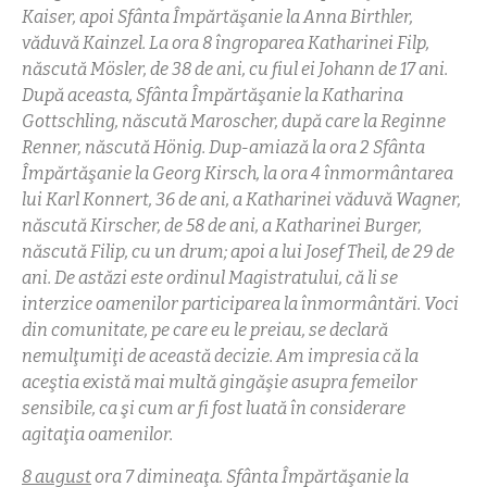
Kaiser, apoi Sfânta Împărtăşanie la Anna Birthler,
văduvă Kainzel. La ora 8 îngroparea Katharinei Filp,
născută Mösler, de 38 de ani, cu fiul ei Johann de 17 ani.
După aceasta, Sfânta Împărtăşanie la Katharina
Gottschling, născută Maroscher, după care la Reginne
Renner, născută Hönig. Dup-amiază la ora 2 Sfânta
Împărtăşanie la Georg Kirsch, la ora 4 înmormântarea
lui Karl Konnert, 36 de ani, a Katharinei văduvă Wagner,
născută Kirscher, de 58 de ani, a Katharinei Burger,
născută Filip, cu un drum; apoi a lui Josef Theil, de 29 de
ani.
De astăzi este ordinul Magistratului, că li se
interzice oamenilor participarea la înmormântări. Voci
din comunitate, pe care eu le preiau, se declară
nemulţumiţi de această decizie. Am impresia că la
aceştia există mai multă gingăşie asupra femeilor
sensibile, ca şi cum ar fi fost luată în considerare
agitaţia oamenilor.
8 august
ora 7 dimineaţa. Sfânta Împărtăşanie la