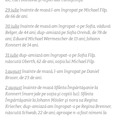
29 iulie
înainte de masă l-am îngropat pe Michael Filp,
de 66 de ani.
30 iulie
înainte de masă am îngropat-o pe Sofia, văduvă
Belger, de 44 ani; dup-amiază pe Sofia Orendi, de 78 de
ani; Eduard Michael Wermescher de 13 ani; Johann
Konnert de 14 ani.
31 iulie
dup-amiază am îngropat-o pe Sofia Filp,
născută Oberth, 62 de ani, soţia lui Michael Filp.
1 august
înainte de masă, l-am îngropat pe Daniel
Broser, de 23 de ani.
2 august
înainte de masă Sfânta Împărtăşanie la
Konnert (mare jale pe soţia şi copiii lui). Sfânta
Împărtăşanie la Johann Mösler
şi nora sa Regina
Kriecher, dup-amiază am îngropat-o pe Regina Brenner,
născută Schwab, 22 de ani; aproape n-a fost nimeni la