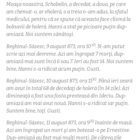
Moaşa noasstră, Schobelin, a decedat, a doua, pe care
am chemat-o, ar eholeră, o a treia n-am adus, la sfatul
medicului, pentru că se spune că aceasta face clismă la
bolnavii de holeră.
Hanni a stat pe picioare puţin dup-
amiază. Noi suntem sănătoşi.
45
Reghinul-Săsesc, 9 august 873, ora 10
. N-am putut
scrie azi mai devreme. Azi am îngropat 7 morţi, dup-
amiază mai sunt încă 6 sau 7. Ieri au fost 14. Noi suntem
bine, Hanni s-a ridicat acum puţin. Gusti.
30
Reghinul-Săsesc, 10 august 873, ora 11
. Până ieri seară
am avut în total 68 de decedaţi de holeră (în 14 zile). Azi
dimineaţă a fost una fosta preoteasă din Ideciu. Dup-
amiază am mai avut nouă.
Hanni s-a ridicat iar puţin.
Suntem bine, toţi. Gusti.
30
Reghinul-Săsesc, 11 august 873, ora 9
înainte de masă.
Azi am îngropat un mort şi am botezat-o pe Ernestine.
Dup-amiază au fost mai mulţi morţi. De câteva zile