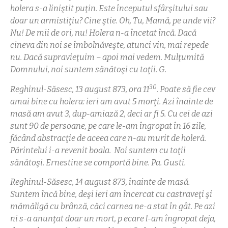
holera s-a liniştit puţin. Este începutul sfârşitului sau
doar un armistiţiu? Cine ştie. Oh, Tu, Mamă, pe unde vii?
Nu! De mii de ori, nu! Holera n-a încetat încă.
Dacă
cineva din noi se îmbolnăveşte, atunci vin, mai repede
nu. Dacă supravieţuim – apoi mai vedem. Mulţumită
Domnului, noi suntem sănătoşi cu toţii. G.
30
Reghinul-Săsesc, 13 august 873, ora
11
. Poate să fie cev
amai bine cu holera: ieri am avut 5 morţi. Azi înainte de
masă am avut 3, dup-amiază 2, deci ar fi 5. Cu cei de azi
sunt 90 de persoane, pe care le-am îngropat în 16 zile,
făcând abstracţie de aceea care n-au murit de holeră.
Părintelui i-a revenit boala. Noi suntem cu toţii
sănătoşi. Ernestine se comportă bine. Pa. Gusti.
Reghinul-Săsesc, 14 august 873, înainte de masă.
Suntem încă bine, deşi ieri am încercat cu castraveţi şi
mămăligă cu brânză, căci carnea ne-a stat în gât. Pe azi
ni s-a anunţat doar un mort, p ecare l-am îngropat deja,