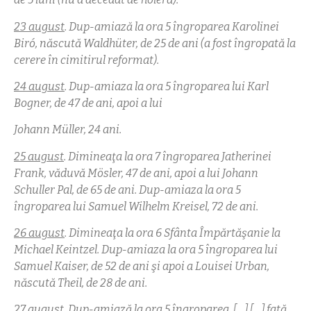
23 august
. Dup-amiază la ora 5 îngroparea Karolinei
Biró
, născută Waldhüter, de 25 de ani (a fost îngropată la
cerere în cimitirul reformat).
24 august
. Dup-amiaza la ora 5 îngroparea lui Karl
Bogner, de 47 de ani, apoi a lui
Johann Müller, 24 ani.
25 august
. Dimineaţa la ora 7 îngroparea Jatherinei
Frank, văduvă Mösler, 47 de ani, apoi a lui Johann
Schuller Pal, de 65 de ani.
Dup-amiaza la ora 5
îngroparea lui Samuel Wilhelm Kreisel, 72 de ani.
26 august
. Dimineaţa la ora 6 Sfânta Împărtăşanie la
Michael Keintzel. Dup-amiaza la ora 5 îngroparea lui
Samuel Kaiser, de 52 de ani şi apoi a Louisei Urban,
născută Theil, de 28 de ani.
27 august
. Dup-amiază la ora 5 îngroparea […] […] fată