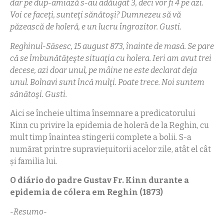
dar pe dup-amiază s-au adăugat 3, deci vor fi 4 pe azi.
Voi ce faceţi, sunteţi sănătoşi? Dumnezeu să vă
păzească de holeră, e un lucru îngrozitor. Gusti.
Reghinul-Săsesc, 15 august 873, înainte de masă. Se pare
că se îmbunătăţeşte situaţia cu holera. Ieri am avut trei
decese, azi doar unul, pe mâine ne este declarat deja
unul. Bolnavi sunt încă mulţi. Poate trece. Noi suntem
sănătoşi. Gusti.
Aici se încheie ultima însemnare a predicatorului
Kinn cu privire la epidemia de holeră de la Reghin, cu
mult timp înaintea stingerii complete a bolii. S-a
numărat printre supravieţuitorii acelor zile, atât el cât
şi familia lui.
O diário do padre Gustav Fr. Kinn durante a
epidemia de cólera em Reghin
(1873)
-Resumo-