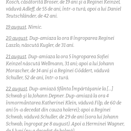
Kosch, căsătorită Broser, de 19 ani şi a Reginei Keinzel,
văduvă Adleff, de 55 de ani, într-o tură, apoi a lui Daniel
Teutschländer, de 42 ani.
19 august
. Nimic.
20 august
. Dup-amiaza la ora 8 îngroparea Reginei
Laszlo, născută Kugler, de 31 ani.
21 august
. Dup-amiaza la ora 5 îngroparea Sofiei
Keinzel născută Wellmann, 31 ani; apoi a lui Johann
Morascher, de 14 ani şi a Reginei Göddert, văduvă
Schuller, 52 de ani, într-o tură.
22 august
. Dup-amiază Sfânta Împărtăşanie la […]
Schwab şi la Johann Depner. Dup-amiază la ora 4
înmormântarea Katherinei Klein, văduvă Filp, de 60 de
ani (n-a decedat din cauza holerei); apoi a Reginei
Schwab, văduvă Schuller, de 29 de ani (sora lui Johann
Schwab, îngropat pe 8 august). Apoi a Herminei Wagner,
de 5 luni (nu a decedat de holeră).