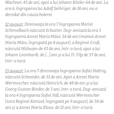
Wachner, 45 de ani, apoi a lui Johann Rösler, 64 de ani.
La
ora 6, îngroparea lui Adolf Seibriger, de 18 ani, nu a
decedat din cauza holerei.
12 august
. Dimineaţa la ora 7 îngroparea Mariei
Schimelbach născută Schuster. Dup-amiază la ora 3
îngroparea Annei Maria Mäss
, 54 de ani (mamai Annei
Maria M
ä
ss, îngropată pe 8 august), a Reginei Gro
ß
,
născută Mühsam de 43 de ani, într-o tură, apoi a lui
Johann Leonhardt, de […] ani şi a lui Tr. Filp de 37 de ani,
într-o tură.
13 august
. La ora 7 dimineaţa îngroparea Sofiei Haltrig,
născută Schneider, de 31 de ani. Apoi a Annei Maria
Wermescher, născută Heinrich, de 48 de ani şi a lui
Georg Gustav Binder, de 3 ani, într-o tură. Dup-amiază
la ora 4 îngroparea Sofiei Fall, născută Wermescher
(sora Reginei Keinzel, îngropată pe 9 august), de 38 de
ani şi a Annei Maria Kloos, de 12 ani, într-o tură.