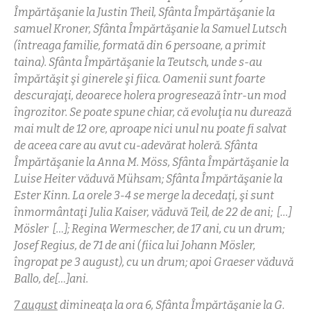
Împărtăşanie la Justin Theil, Sfânta Împărtăşanie la
samuel Kroner, Sfânta Împărtăşanie la Samuel Lutsch
(întreaga familie, formată din 6 persoane, a primit
taina). Sfânta Împărtăşanie la Teutsch, unde s-au
împărtăşit şi ginerele şi fiica. Oamenii sunt foarte
descurajaţi, deoarece holera progresează într-un mod
îngrozitor. Se poate spune chiar, că evoluţia nu durează
mai mult de 12 ore, aproape nici unul nu poate fi salvat
de aceea care au avut cu-adevărat holeră. Sfânta
Împărtăşanie la Anna M. Möss, Sfânta Împărtăşanie la
Luise Heiter văduvă Mühsam; Sfânta Împărtăşanie la
Ester Kinn. La orele 3-4 se merge la decedaţi, şi sunt
înmormântaţi Julia Kaiser, văduvă Teil, de 22 de ani; […]
Mösler […]; Regina Wermescher, de 17 ani, cu un drum;
Josef Regius, de 71 de ani (fiica lui Johann Mösler,
îngropat pe 3 august), cu un drum; apoi Graeser văduvă
Ballo, de[…]ani.
7 august
dimineaţa la ora 6, Sfânta Împărtăşanie la G.