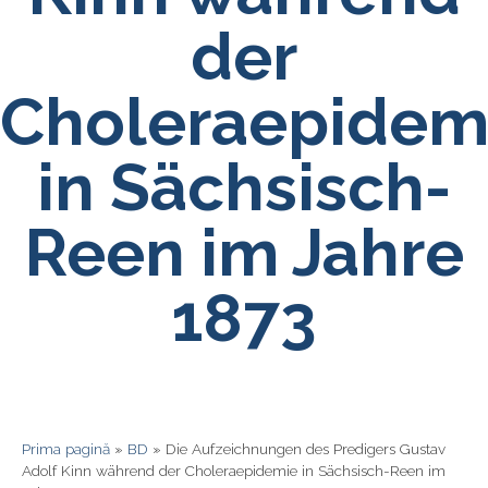
der
Choleraepidem
in Sächsisch-
Reen im Jahre
1873
Prima pagină
»
BD
»
Die Aufzeichnungen des Predigers Gustav
Adolf Kinn während der Choleraepidemie in Sächsisch-Reen im