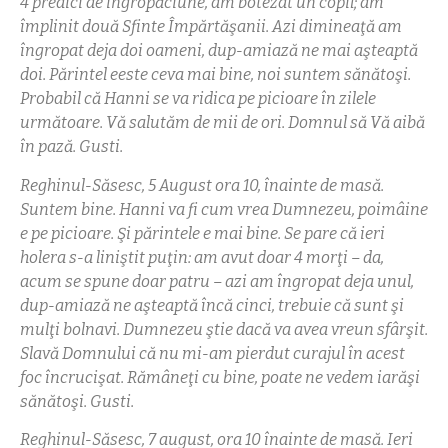
4 predici de îngropăciune, am botezat un copil; am
împlinit două Sfinte Împărtăşanii. Azi dimineaţă am
îngropat deja doi oameni, dup-amiază ne mai aşteaptă
doi. Părintel eeste ceva mai bine, noi suntem sănătoşi.
Probabil că Hanni se va ridica pe picioare în zilele
următoare. Vă salutăm de mii de ori. Domnul să Vă aibă
în pază. Gusti.
Reghinul-Săsesc, 5 August ora 10, înainte de masă.
Suntem bine. Hanni va fi cum vrea Dumnezeu, poimâine
e pe picioare. Şi părintele e mai bine. Se pare că ieri
holera s-a liniştit puţin: am avut doar 4 morţi – da,
acum se spune doar patru – azi am îngropat deja unul,
dup-amiază ne aşteaptă încă cinci, trebuie că sunt şi
mulţi bolnavi. Dumnezeu ştie dacă va avea vreun sfârşit.
Slavă Domnului că nu mi-am pierdut curajul în acest
foc încrucişat. Rămâneţi cu bine, poate ne vedem iarăşi
sănătoşi. Gusti.
Reghinul-Săsesc, 7 august, ora 10 înainte de masă. Ieri