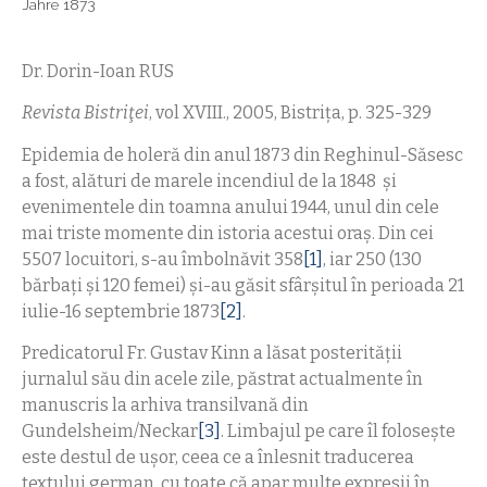
Jahre 1873
Dr. Dorin-Ioan RUS
Revista Bistriţei
, vol XVIII., 2005, Bistriţa, p. 325-329
Epidemia de holeră din anul 1873 din Reghinul-Săsesc
a fost, alături de marele incendiul de la 1848 şi
evenimentele din toamna anului 1944, unul din cele
mai triste momente din istoria acestui oraş. Din cei
5507 locuitori, s-au îmbolnăvit 358
[1]
, iar 250 (130
bărbaţi şi 120 femei) şi-au găsit sfârşitul în perioada 21
iulie-16 septembrie 1873
[2]
.
Predicatorul Fr. Gustav Kinn a lăsat posterităţii
jurnalul său din acele zile, păstrat actualmente în
manuscris la arhiva transilvană din
Gundelsheim/Neckar
[3]
. Limbajul pe care îl foloseşte
este destul de uşor, ceea ce a înlesnit traducerea
textului german, cu toate că apar multe expresii în