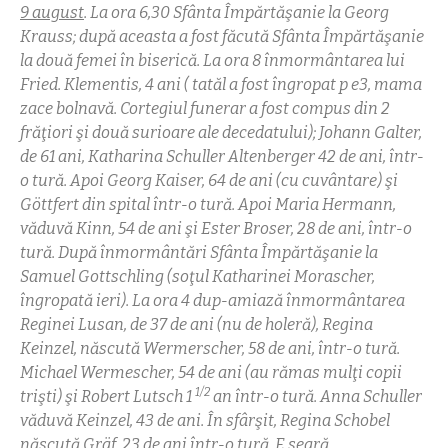
9 august
. La ora 6,30 Sfânta Împărtăşanie la Georg
Krauss; după aceasta a fost făcută Sfânta Împărtăşanie
la două femei în biserică. La ora 8 înmormântarea lui
Fried. Klementis, 4 ani ( tatăl a fost îngropat p e3, mama
zace bolnavă. Cortegiul funerar a fost compus din 2
frăţiori şi două surioare ale decedatului); Johann Galter,
de 61 ani, Katharina Schuller Altenberger 42 de ani, într-
o tură. Apoi Georg Kaiser, 64 de ani (cu cuvântare) şi
Göttfert din spital într-o tură. Apoi Maria Hermann,
văduvă Kinn, 54 de ani şi Ester Broser, 28 de ani, într-o
tură. După înmormântări Sfânta Împărtăşanie la
Samuel Gottschling (soţul Katharinei Morascher,
îngropată ieri). La ora 4 dup-amiază înmormântarea
Reginei Lusan, de 37 de ani (nu de holeră), Regina
Keinzel, născută Wermerscher, 58 de ani, într-o tură.
Michael Wermescher, 54 de ani (au rămas mulţi copii
1/2
trişti) şi Robert Lutsch 1
an într-o tură. Anna Schuller
văduvă Keinzel, 43 de ani. În sfârşit, Regina Schobel
născută Gräf, 23 de ani într-o tură. E seară.