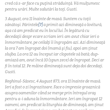
cred că s-ar face cu puţină străduinţă. Vă mulţumesc
pentru urări. Multe salutări la toţi. Gusti.
3 August, ora 11 înainte de masă. Suntem cu toţii
sănătoşi. Părintele
[7]
a primit azi dimineaţă o lovitură,
aşa că am predicat eu în locul lui. În legătură cu
decedaţii despr ecare scriam ieri: am avut chiar ieri o
înmormântare, pe ceilalţi îi îngropăm azi. Azi dimineaţă
la ora 7 am îngropat doi (mamă şi fiu), apoi am ţinut
slujba. La ora 12 au început iar clopotele să bată; dup-
amiază am, avut încă 10 (spun zece) de îngropat. Deci ar
fi în total 12. Pe mâine dimineaţă sunt deja doi decedaţi.
Gusti.
Reghinul-Săsesc, 4 August 873, ora 11 înainte de masă.
Ieri a fost o zi îngrozitoare. Face o impresie groaznică
asupra oamenilor când se merge prin întregul oraş
pentru a-i aduna la înmormântare. Ieri am îngropat 12
oameni, am predicat la liturghia de dimineaţă, am ţinut