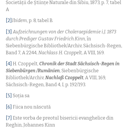
Societăţii de Ştiinţe Naturale din Sibiu, 1873, p. 7, tabel
A
[2]
Ibidem
, p. 8, tabel B.
[3]
Aufzeichnungen von der Choleraepidemie i.J. 1873
durch Prediger Gustav Friedrich Kinn
, în
Siebenbürgische Bibliothek/Archiv, Sächsisch-Regen,
Band 7, A 2244,
Nachlass H. Czoppelt,
A VIII, 169.
[4]
H. Czoppelt,
Chronik der Stadt Sächsisch-Regen in
Siebenbürgen /Rumänien
, Siebenbürgische
Bibliothek/Archiv,
Nachlaß Czoppelt
, A VIII, 169,
Sächsisch-Regen, Band 4, I, p. 192/193.
[5]
Soţia sa
[6]
Fiica nou născută
[7]
Este vorba de preotul bisericii evanghelice din
Reghin, Johannes Kinn