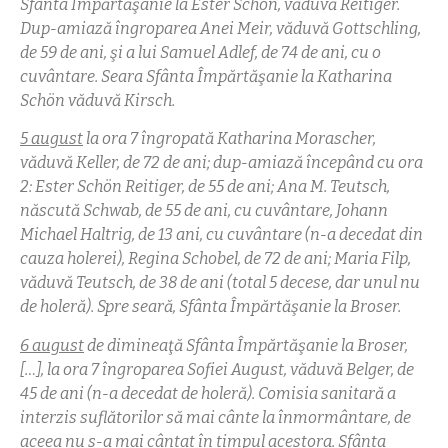
Sfânta Împărtăşanie la Ester Schön, văduvă Reitiger.
Dup-amiază îngroparea Anei Meir, văduvă Gottschling,
de 59 de ani, şi a lui Samuel Adlef, de 74 de ani, cu o
cuvântare. Seara Sfânta Împărtăşanie la Katharina
Schön văduvă Kirsch.
5 august
la ora 7 îngropată Katharina Morascher,
văduvă Keller, de 72 de ani; dup-amiază începând cu ora
2: Ester Schön Reitiger, de 55 de ani; Ana M. Teutsch,
născută Schwab, de 55 de ani, cu cuvântare, Johann
Michael Haltrig, de 13 ani, cu cuvântare (n-a decedat din
cauza holerei), Regina Schobel, de 72 de ani; Maria Filp,
văduvă Teutsch, de 38 de ani (total 5 decese, dar unul nu
de holeră). Spre seară, Sfânta Împărtăşanie la Broser.
6 august
de dimineaţă Sfânta Împărtăşanie la Broser,
[…], la ora 7 îngroparea Sofiei August, văduvă Belger, de
45 de ani (n-a decedat de holeră). Comisia sanitară a
interzis suflătorilor să mai cânte la înmormântare, de
aceea nu s-a mai cântat în timpul acestora. Sfânta