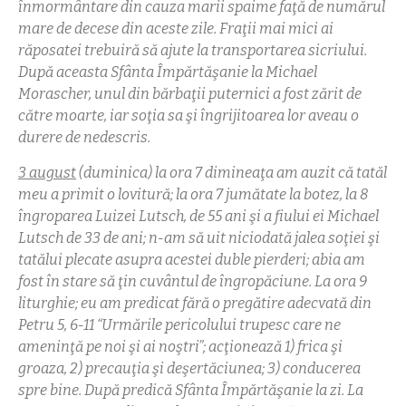
înmormântare din cauza marii spaime faţă de numărul
mare de decese din aceste zile. Fraţii mai mici ai
răposatei trebuiră să ajute la transportarea sicriului.
După aceasta Sfânta Împărtăşanie la Michael
Morascher, unul din bărbaţii puternici a fost zărit de
către moarte, iar soţia sa şi îngrijitoarea lor aveau o
durere de nedescris.
3 august
(duminica) la ora 7 dimineaţa am auzit că tatăl
meu a primit o lovitură; la ora 7 jumătate la botez, la 8
îngroparea Luizei Lutsch, de 55 ani şi a fiului ei Michael
Lutsch de 33 de ani; n-am să uit niciodată jalea soţiei şi
tatălui plecate asupra acestei duble pierderi; abia am
fost în stare să ţin cuvântul de îngropăciune. La ora 9
liturghie; eu am predicat fără o pregătire adecvată din
Petru 5, 6-11 “Urmările pericolului trupesc care ne
ameninţă pe noi şi ai noştri”; acţionează 1) frica şi
groaza, 2) precauţia şi deşertăciunea; 3) conducerea
spre bine. După predică Sfânta Împărtăşanie la zi. La