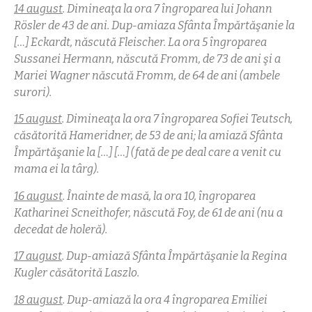
14 august
. Dimineaţa la ora 7 îngroparea lui Johann
R
ösler de 43 de ani. Dup-amiaza Sfânta Împărtăşanie la
[…] Eckardt, născută Fleischer. La ora 5 îngroparea
Sussanei Hermann, născută Fromm, de 73 de ani şi a
Mariei Wagner născută Fromm, de 64 de ani (ambele
surori).
15 august
.
Dimineaţa la ora 7 îngroparea Sofiei Teutsch,
căsătorită Hameridner, de 53 de ani; la amiază Sfânta
Împărtăşanie la […] […] (fată de pe deal care a venit cu
mama ei la târg).
16 august
. Înainte de masă, la ora 10, îngroparea
Katharinei Scneithofer, născută Foy, de 61 de ani (nu a
decedat de holeră).
17 august
. Dup-amiază Sfânta Împărtăşanie la Regina
Kugler căsătorită Laszlo.
18 august
. Dup-amiază la ora 4 îngroparea Emiliei