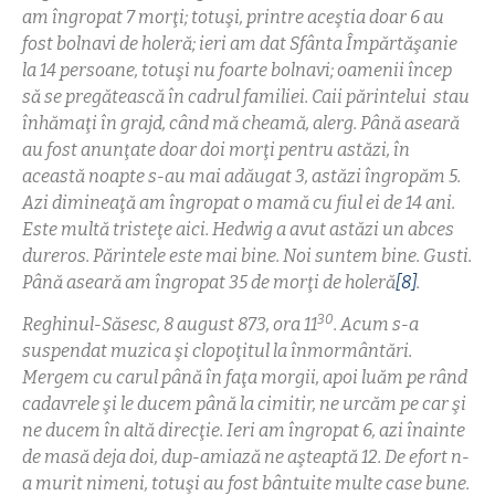
am îngropat 7 morţi; totuşi, printre aceştia doar 6 au
fost bolnavi de holeră; ieri am dat Sfânta Împărtăşanie
la 14 persoane, totuşi nu foarte bolnavi; oamenii încep
să se pregătească în cadrul familiei. Caii părintelui stau
înhămaţi în grajd, când mă cheamă, alerg. Până aseară
au fost anunţate doar doi morţi pentru astăzi, în
această noapte s-au mai adăugat 3, astăzi îngropăm 5.
Azi dimineaţă am îngropat o mamă cu fiul ei de 14 ani.
Este multă tristeţe aici. Hedwig a avut astăzi un abces
dureros. Părintele este mai bine. Noi suntem bine. Gusti.
Până aseară am îngropat 35 de morţi de holeră
[8]
.
30
Reghinul-Săsesc, 8 august 873, ora 11
. Acum s-a
suspendat muzica şi clopoţitul la înmormântări.
Mergem cu carul până în faţa morgii, apoi luăm pe rând
cadavrele şi le ducem până la cimitir, ne urcăm pe car şi
ne ducem în altă direcţie. Ieri am îngropat 6, azi înainte
de masă deja doi, dup-amiază ne aşteaptă 12.
De efort n-
a murit nimeni, totuşi au fost bântuite multe case bune.