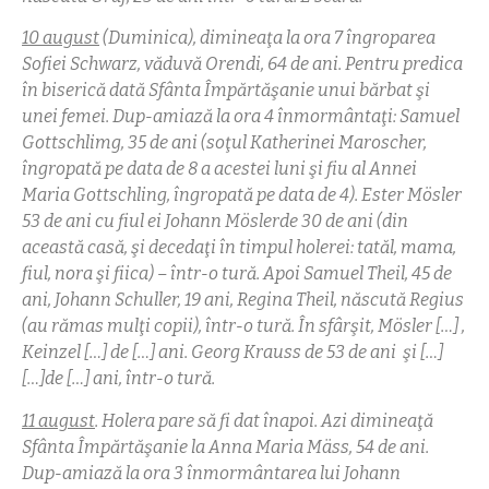
10 august
(Duminica), dimineaţa la ora 7 îngroparea
Sofiei Schwarz, văduvă Orendi, 64 de ani. Pentru predica
în biserică dată Sfânta Împărtăşanie unui bărbat şi
unei femei. Dup-amiază la ora 4 înmormântaţi: Samuel
Gottschlimg, 35 de ani (soţul Katherinei Maroscher,
îngropată pe data de 8 a acestei luni şi fiu al Annei
Maria Gottschling, îngropată pe data de 4). Ester Mösler
53 de ani cu fiul ei Johann Möslerde 30 de ani (din
această casă, şi decedaţi în timpul holerei: tatăl, mama,
fiul, nora şi fiica) – într-o tură. Apoi Samuel Theil, 45 de
ani, Johann Schuller, 19 ani, Regina Theil, născută Regius
(au rămas mulţi copii), într-o tură.
În sfârşit,
M
ösler […] ,
Keinzel […] de […] ani. Georg Krauss de 53 de ani şi […]
[…]de […] ani, într-o tură.
11 august
. Holera pare să fi dat înapoi. Azi dimineaţă
Sfânta Împărtăşanie la Anna Maria Mäss
, 54 de ani.
Dup-amiază la ora 3 înmormântarea lui Johann