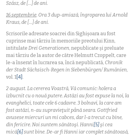
Sz
á
sz, de […] de ani.
16 septembrie
. Ora 3 dup-amiază, îngroparea lui Arnold
Kraus, de […] de ani.
Scrisorile adresate soacrei din Sighişoara au fost
cuprinse mai târziu în memoriile preotului Kinn,
intitulate
Drei Generationen
, nepublicate şi preluate
mai târziu de la autor de către Helmutt Czoppelt, care
le-a înserat în lucrarea sa, încă nepublicată,
Chronik
der Stadt Sächsisch-Regen in Siebenbürgen/ Rumänien
,
vol. 1
[4]
.
2 august. La cererea Voastră, Vă comunic: holera a
izbucnit cu o nouă putere. Astăzi au fost expuse la noi, la
evanghelici, toate cele 6 cadavre. 3 bolnavi, la care am
fost astăzi, n-au supravieţuit până seara. Gottfried
avusese miercuri un mi cabces, dar l-a trecut cu bine,
din fericire. Noi suntem sănătoşi. Hanni
[5]
şi cea
mică
[6]
sunt bine. De-ar fi Hanni iar complet sănătoasă,