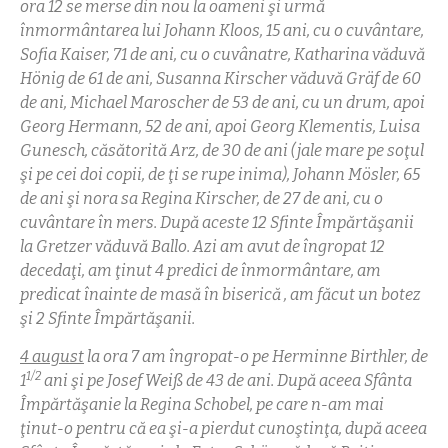
ora 12 se merse din nou la oameni şi urmă
înmormântarea lui Johann Kloos, 15 ani, cu o cuvântare,
Sofia Kaiser, 71 de ani, cu o cuvânatre, Katharina văduvă
Hönig de 61 de ani, Susanna Kirscher văduvă Gräf de 60
de ani, Michael Maroscher de 53 de ani, cu un drum, apoi
Georg Hermann, 52 de ani, apoi Georg Klementis, Luisa
Gunesch, căsătorită Arz, de 30 de ani (jale mare pe soţul
şi pe cei doi copii, de ţi se rupe inima), Johann Mösler, 65
de ani şi nora sa Regina Kirscher, de 27 de ani, cu o
cuvântare în mers. După aceste 12 Sfinte Împărtăşanii
la Gretzer văduvă Ballo. Azi am avut de îngropat 12
decedaţi, am ţinut 4 predici de înmormântare, am
predicat înainte de masă în biserică , am făcut un botez
şi 2 Sfinte Împărtăşanii.
4 august
la ora 7 am îngropat-o pe Herminne Birthler, de
1/2
1
ani şi pe Josef Weiß de 43 de ani. După aceea Sfânta
Împărtăşanie la Regina Schobel, pe care n-am mai
ţinut-o pentru că ea şi-a pierdut cunoştinţa, după aceea