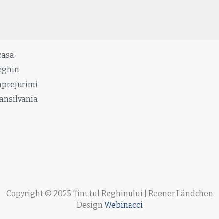
casa
eghin
mprejurimi
ansilvania
Copyright © 2025 Ținutul Reghinului | Reener Ländchen
Design
Webinacci