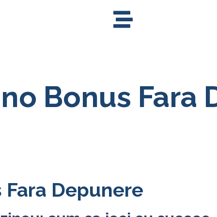
ino Bonus Fara
s Fara Depunere