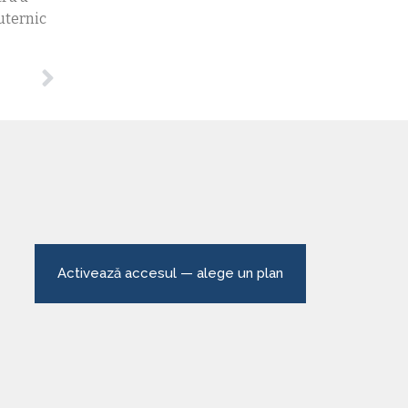
puternic
Activează accesul — alege un plan