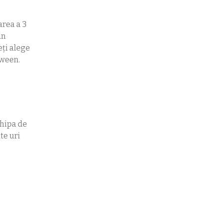
area a 3
an
eți alege
oween.
chipa de
te uri