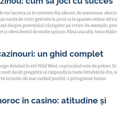
zinou: cum sa joci cu succes
e vor încerca să le conteste din afaceri, de asemenea. Ateriz
a runda de rotiri gratuite în jocul ca la aparate online Afric
ții despre potențialul câștigător pe rotire. De exemplu, put
zori și oferă destul de multe opțiuni. Până una alta, tema Hall
cazinouri: un ghid complet
sign detaliat în stil Wild West, cuprinzând sute de pokies. E
 mult decât pregătită să răspundă la toate întrebările dvs, si
va locurile cât mai curând posibil, o pictogramă bonus.
noroc în casino: atitudine și