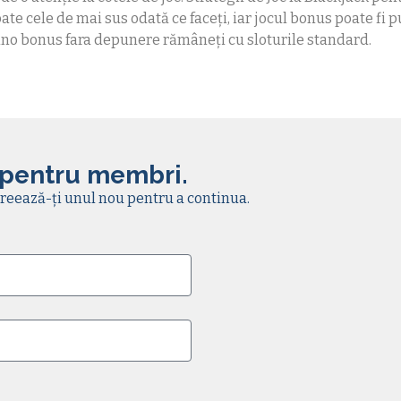
ate cele de mai sus odată ce faceți, iar jocul bonus poate fi 
asino bonus fara depunere rămâneți cu sloturile standard.
 pentru membri.
reează-ți unul nou pentru a continua.