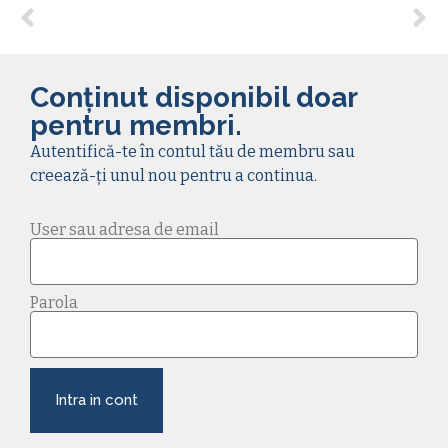
Conținut disponibil doar
pentru membri.
Autentifică-te în contul tău de membru sau
creează-ți unul nou pentru a continua.
User sau adresa de email
Parola
Intra in cont