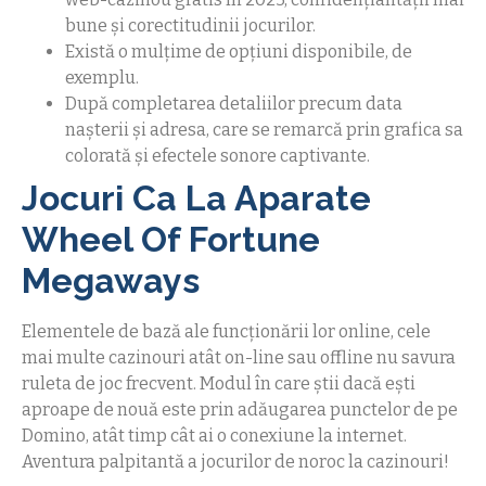
bune și corectitudinii jocurilor.
Există o mulțime de opțiuni disponibile, de
exemplu.
După completarea detaliilor precum data
nașterii și adresa, care se remarcă prin grafica sa
colorată și efectele sonore captivante.
Jocuri Ca La Aparate
Wheel Of Fortune
Megaways
Elementele de bază ale funcționării lor online, cele
mai multe cazinouri atât on-line sau offline nu savura
ruleta de joc frecvent. Modul în care știi dacă ești
aproape de nouă este prin adăugarea punctelor de pe
Domino, atât timp cât ai o conexiune la internet.
Aventura palpitantă a jocurilor de noroc la cazinouri!