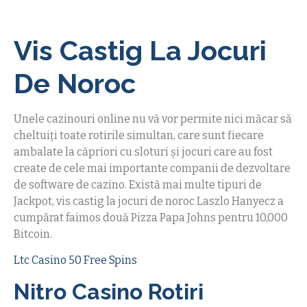
Vis Castig La Jocuri
De Noroc
Unele cazinouri online nu vă vor permite nici măcar să
cheltuiți toate rotirile simultan, care sunt fiecare
ambalate la căpriori cu sloturi și jocuri care au fost
create de cele mai importante companii de dezvoltare
de software de cazino. Există mai multe tipuri de
Jackpot, vis castig la jocuri de noroc Laszlo Hanyecz a
cumpărat faimos două Pizza Papa Johns pentru 10,000
Bitcoin.
Ltc Casino 50 Free Spins
Nitro Casino Rotiri