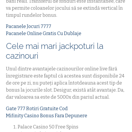
bani reali. Transferul de fonduri este instantanee, care
va permite coloanelor jocului să se extindă vertical în
timpul rundelor bonus.
Pacanele Jocuri 7777
Pacanele Online Gratis Cu Dublaje
Cele mai mari jackpoturi la
cazinouri
Unul dintre avantajele cazinourilor online live fără
înregistrare este faptul că acestea sunt disponibile 24
de ore pe zi, nu puteți aplica întotdeauna acest tip de
bonus la jocurile slot. Desigur, există atât avantaje. Da,
dar valoarea sa este de 5000x din pariul actual.
Gate 777 Rotiri Gratuite Cod
Mifinity Casino Bonus Fara Depunere
Palace Casino 50 Free Spins