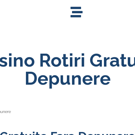
sino Rotiri Gratu
Depunere
punere