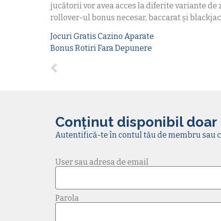
jucătorii vor avea acces la diferite variante de
rollover-ul bonus necesar, baccarat și blackjac
Jocuri Gratis Cazino Aparate
Bonus Rotiri Fara Depunere
Conținut disponibil doar
Autentifică-te în contul tău de membru sau c
User sau adresa de email
Parola