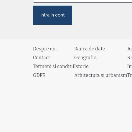
Intra in cont
Despre noi
Banca de date
A
Contact
Geografie
R
Termeni si conditii
Istorie
I
GDPR
Arhitectura si urbanism
Tr