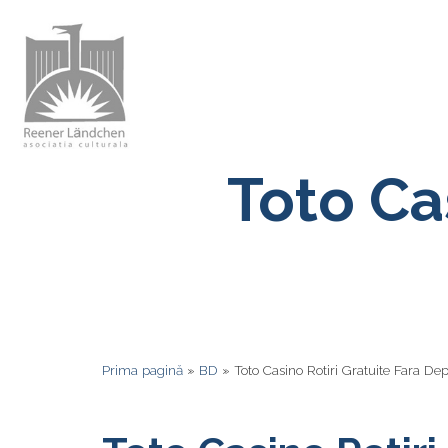
Toto Ca
Prima pagină
»
BD
»
Toto Casino Rotiri Gratuite Fara De