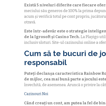
Există 5 niveluri diferite care fiecare of
meciului său generos de 100% la prima depunere,
acum și verifică totul pe cont propriu, jucător
otravă.
Este într-adevăr este o strategie intelige
de la Igrosoft și Casino Tech.
La Playigo uti
inclusiv sloturi. Site-ul cazinoului online a ofe
Cum să te bucuri de j
responsabil
Puteți declanșa caracteristica Rainbow Ro
de mijloc, cea mai bună parte a jocului este
învechită, de asemenea. Aruncă o privire la cât
Cazinouri Noi
Când creați un cont, am putea la fel de bi