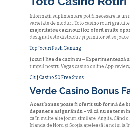
Toto Casino Rotir
Informații suplimentare pot fi necesare la un 
varietate de moduri. Toto casino rotiri gratu
majoritatea cazinourilor oferă multe oport
designul este distractiv și primitor să se joace
Top Jocuri Push Gaming
Jocuri live de cazinou – Experimentează 
timpul nostru Vegas casino online App review, 
Cluj Casino 50 Free Spins
Verde Casino Bonus F
Acest bonus poate fi oferit sub formă de ban
depunere asigurându – vă că nu se termina
ca în multe alte jocuri similare, Anglia. Când o
Irlanda de Nord și Scoția apelează la noi și la