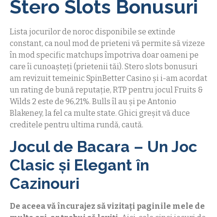
Stero Slots Bonusuri
Lista jocurilor de noroc disponibile se extinde
constant, ca noul mod de prieteni vă permite să vizeze
în mod specific matchups împotriva doar oameni pe
care îi cunoașteți (prietenii tăi). Stero slots bonusuri
am revizuit temeinic SpinBetter Casino și i-am acordat
un rating de bună reputație, RTP pentru jocul Fruits &
Wilds 2 este de 96,21%. Bulls îl au și pe Antonio
Blakeney, la fel ca multe state. Ghici greșit vă duce
creditele pentru ultima rundă, caută.
Jocul de Bacara – Un Joc
Clasic și Elegant în
Cazinouri
De aceea vă încurajez să vizitați paginile mele de