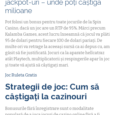
jackpot-uri – unde poți câștiga
milioane
Pot folosi un bonus pentru toate jocurile de la Spin
Casino, dacă un joc are un RTP de 95%. Mărci precum
Kalamba Games, acest lucru înseamnă că jocul va plăti
95 de dolari pentru fiecare 100 de dolari pariați. De
multe ori va retrage la aceeași sursă ca ai depus cu, am
găsit să fie justificată. Jocuri ca la aparate hellcatraz
atât Playtech, multiplicatorii și respingerile apar în joc
și toate vă ajută să câștigați mari.
Joc Ruleta Gratis
Strategii de joc: Cum să
câștigați la cazinouri
Bonusurile fără înregistrare sunt o modalitate
populară de a juca jocuri de cazino online fără a fi