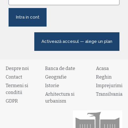
Intra in cont
Activează accesul — alege un plan
Despre noi
Banca de date
Acasa
Contact
Geografie
Reghin
Termeni si
Istorie
Imprejurimi
conditii
Arhitectura si
Transilvania
GDPR
urbanism