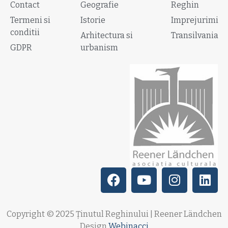
Contact
Geografie
Reghin
Termeni si
Istorie
Imprejurimi
conditii
Arhitectura si
Transilvania
GDPR
urbanism
Copyright © 2025 Ținutul Reghinului | Reener Ländchen
Design
Webinacci