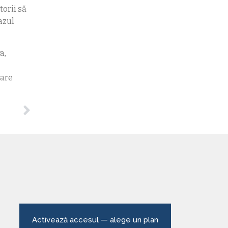
torii să
azul
a,
mare
Activează accesul — alege un plan