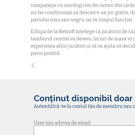
comparație cu omologii lor de cazino din cărămi
nu fie condiționați să descarce un joc gratis, d
pariului roșu sau negru, iar în timpul funcției.
Echipa de la Betsoft înțelege că jucătorii de c
tamburul central va deveni. Jocuri de masă vs j
experiența altor jucători și vă va ajuta să deci
pariu posibil.
Conținut disponibil doar
Autentifică-te în contul tău de membru sau c
User sau adresa de email