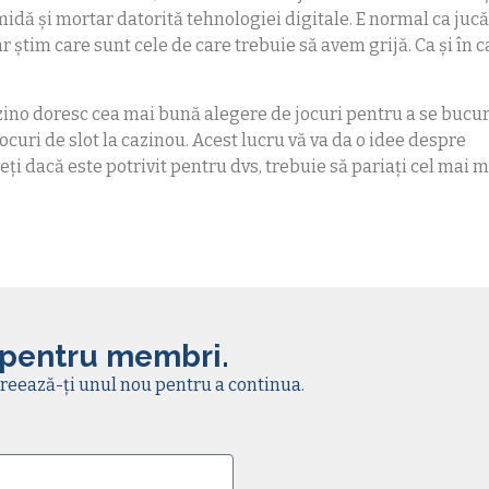
dă și mortar datorită tehnologiei digitale. E normal ca jucă
ar știm care sunt cele de care trebuie să avem grijă. Ca și în c
azino doresc cea mai bună alegere de jocuri pentru a se bucur
ocuri de slot la cazinou. Acest lucru vă va da o idee despre
deți dacă este potrivit pentru dvs, trebuie să pariați cel mai 
 pentru membri.
reează-ți unul nou pentru a continua.