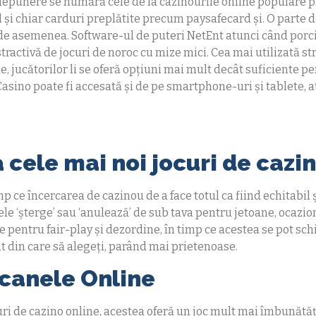
 depunere se numără cele de la cazinourile online populare
 și chiar carduri preplătite precum paysafecard și. O parte d
de asemenea. Software-ul de puteri NetEnt atunci când porci
ractivă de jocuri de noroc cu mize mici. Cea mai utilizată st
, jucătorilor li se oferă opțiuni mai mult decât suficiente pe
sino poate fi accesată și de pe smartphone-uri și tablete, 
la cele mai noi jocuri de cazi
mp ce încercarea de cazinou de a face totul ca fiind echitabil ș
e ‘șterge’ sau ‘anulează’ de sub tava pentru jetoane, ocazion
e pentru fair-play și dezordine, în timp ce acestea se pot sc
it din care să alegeți, parând mai prietenoase.
acanele Online
i de cazino online, acestea oferă un joc mult mai îmbunătăț