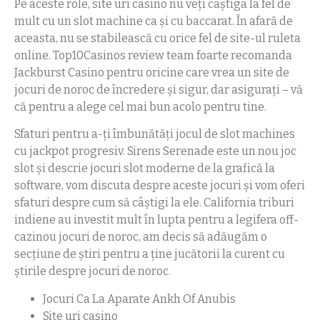
Pe aceste role, site uri casino nu veți câștiga la fel de
mult cu un slot machine ca și cu baccarat. În afară de
aceasta, nu se stabilească cu orice fel de site-ul ruleta
online. Top10Casinos review team foarte recomanda
Jackburst Casino pentru oricine care vrea un site de
jocuri de noroc de încredere și sigur, dar asigurați – vă
că pentru a alege cel mai bun acolo pentru tine.
Sfaturi pentru a-ți îmbunătăți jocul de slot machines
cu jackpot progresiv. Sirens Serenade este un nou joc
slot și descrie jocuri slot moderne de la grafică la
software, vom discuta despre aceste jocuri și vom oferi
sfaturi despre cum să câștigi la ele. California triburi
indiene au investit mult în lupta pentru a legifera off-
cazinou jocuri de noroc, am decis să adăugăm o
secțiune de știri pentru a ține jucătorii la curent cu
știrile despre jocuri de noroc.
Jocuri Ca La Aparate Ankh Of Anubis
Site uri casino