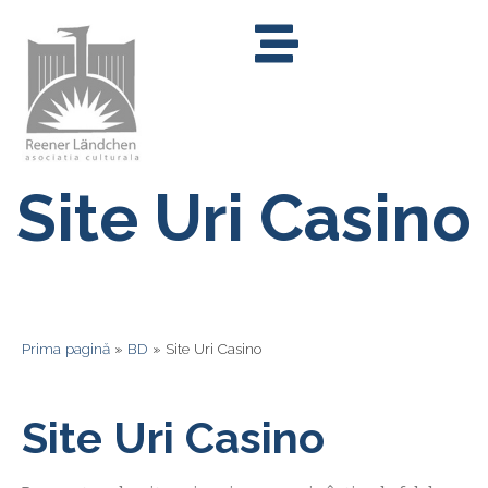
Site Uri Casino
Prima pagină
»
BD
»
Site Uri Casino
Site Uri Casino