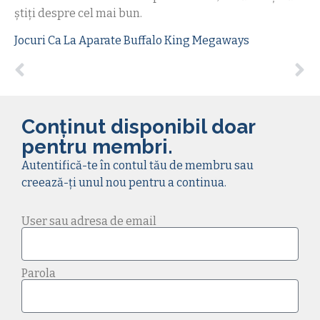
știți despre cel mai bun.
Jocuri Ca La Aparate Buffalo King Megaways
Conținut disponibil doar
pentru membri.
Autentifică-te în contul tău de membru sau
creează-ți unul nou pentru a continua.
User sau adresa de email
Parola