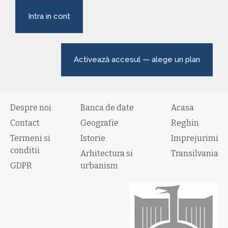
Intra in cont
Activează accesul — alege un plan
Despre noi
Banca de date
Acasa
Contact
Geografie
Reghin
Termeni si
Istorie
Imprejurimi
conditii
Arhitectura si
Transilvania
GDPR
urbanism