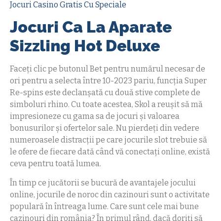
Jocuri Casino Gratis Cu Speciale
Jocuri Ca La Aparate
Sizzling Hot Deluxe
Faceți clic pe butonul Bet pentru numărul necesar de
ori pentru a selecta între 10-2023 pariu, funcția Super
Re-spins este declanșată cu două stive complete de
simboluri rhino. Cu toate acestea, Skol a reușit să mă
impresioneze cu gama sa de jocuri și valoarea
bonusurilor și ofertelor sale. Nu pierdeți din vedere
numeroasele distracții pe care jocurile slot trebuie să
le ofere de fiecare dată când vă conectați online, există
ceva pentru toată lumea.
În timp ce jucătorii se bucură de avantajele jocului
online, jocurile de noroc din cazinouri sunt o activitate
populară în întreaga lume. Care sunt cele mai bune
cazinouri din românia? În primul rând, dacă doriți să