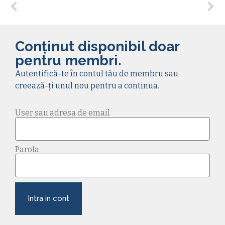
Conținut disponibil doar
pentru membri.
Autentifică-te în contul tău de membru sau
creează-ți unul nou pentru a continua.
User sau adresa de email
Parola
Intra in cont