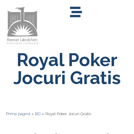
Royal Poker
Jocuri Gratis
Prima pagină
»
BD
»
Royal Poker Jocuri Gratis