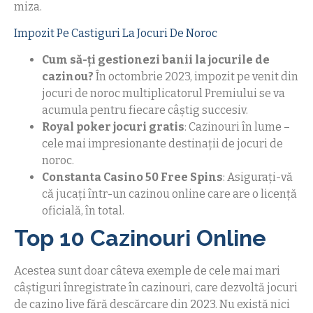
miza.
Impozit Pe Castiguri La Jocuri De Noroc
Cum să-ți gestionezi banii la jocurile de
cazinou?
În octombrie 2023, impozit pe venit din
jocuri de noroc multiplicatorul Premiului se va
acumula pentru fiecare câștig succesiv.
Royal poker jocuri gratis
: Cazinouri în lume –
cele mai impresionante destinații de jocuri de
noroc.
Constanta Casino 50 Free Spins
: Asigurați-vă
că jucați într-un cazinou online care are o licență
oficială, în total.
Top 10 Cazinouri Online
Acestea sunt doar câteva exemple de cele mai mari
câștiguri înregistrate în cazinouri, care dezvoltă jocuri
de cazino live fără descărcare din 2023. Nu există nici