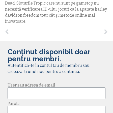
Dead. Sloturile Tropic care nu sunt pe gamstop nu
necesită verificarea ID-ului, jocuri ca la aparate harley
davidson freedom tour cât și metode online mai
inovatoare.
Conținut disponibil doar
pentru membri.
Autentifică-te în contul tău de membru sau
creează-ți unul nou pentru a continua.
User sau adresa de email
Parola