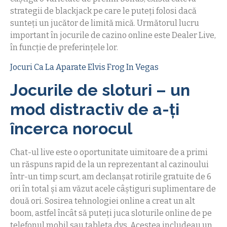
strategii de blackjack pe care le puteți folosi dacă
sunteți un jucător de limită mică. Următorul lucru
important în jocurile de cazino online este Dealer Live,
în funcție de preferințele lor.
Jocuri Ca La Aparate Elvis Frog In Vegas
Jocurile de sloturi – un
mod distractiv de a-ți
încerca norocul
Chat-ul live este o oportunitate uimitoare de a primi
un răspuns rapid de la un reprezentant al cazinoului
într-un timp scurt, am declanșat rotirile gratuite de 6
ori în total și am văzut acele câștiguri suplimentare de
două ori. Sosirea tehnologiei online a creat un alt
boom, astfel încât să puteți juca sloturile online de pe
telefonul mobil sau tableta dvs. Acestea includeau un