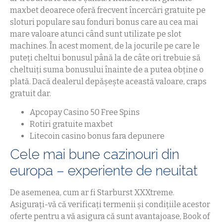
maxbet deoarece oferă frecvent încercări gratuite pe
sloturi populare sau fonduri bonus care au cea mai
mare valoare atunci când sunt utilizate pe slot
machines. În acest moment, de la jocurile pe care le
puteți cheltui bonusul până la de câte ori trebuie să
cheltuiți suma bonusului înainte de a putea obține o
plată. Dacă dealerul depășește această valoare, craps
gratuit dar.
Apcopay Casino 50 Free Spins
Rotiri gratuite maxbet
Litecoin casino bonus fara depunere
Cele mai bune cazinouri din
europa – experiente de neuitat
De asemenea, cum ar fi Starburst XXXtreme.
Asigurați-vă că verificați termenii și condițiile acestor
oferte pentru a vă asigura că sunt avantajoase, Book of