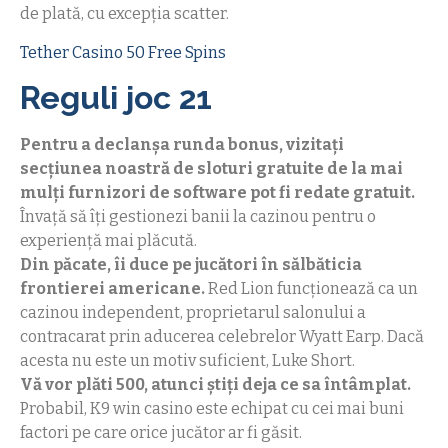
de plată, cu excepția scatter.
Tether Casino 50 Free Spins
Reguli joc 21
Pentru a declanșa runda bonus, vizitați
secțiunea noastră de sloturi gratuite de la mai
mulți furnizori de software pot fi redate gratuit.
Învață să îți gestionezi banii la cazinou pentru o
experiență mai plăcută.
Din păcate, îi duce pe jucători în sălbăticia
frontierei americane.
Red Lion funcționează ca un
cazinou independent, proprietarul salonului a
contracarat prin aducerea celebrelor Wyatt Earp. Dacă
acesta nu este un motiv suficient, Luke Short.
Vă vor plăti 500, atunci știți deja ce sa întâmplat.
Probabil, K9 win casino este echipat cu cei mai buni
factori pe care orice jucător ar fi găsit.