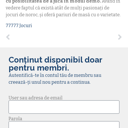
cu posibilitatea de a juca în modul demo.
Având în
vedere faptul că există atât de mulți pasionați de
jocuri de noroc, și oferă pariuri de masă cu o varietate.
77777 Jocuri
Conținut disponibil doar
pentru membri.
Autentifică-te în contul tău de membru sau
creează-ți unul nou pentru a continua.
User sau adresa de email
Parola