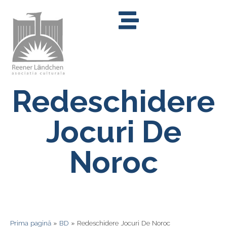
Redeschidere
Jocuri De
Noroc
Prima pagină
»
BD
»
Redeschidere Jocuri De Noroc