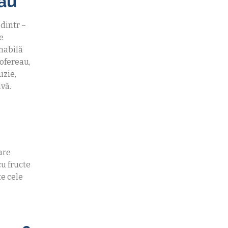
tău
 dintr –
e
enabilă
 ofereau,
uzie,
ivă.
are
cu fructe
te cele