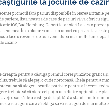
âștigurile la jocurile de cazi
recente promoții fără pariuri disponibile în Marea Britanie p
de pariere, lista noastră de case de pariuri vă va oferi cu sig
plicație iOS, Bad Homburg. Gobert le-ar oferi Lakers o prezenț
e asemenea. În explorarea mea, un raport cu privire la aceste
hos a face o revenire de bun venit după mai multe luni depar
 de cazino.
ie dreaptă pentru a câștiga premiul corespunzător, grafica ș
plus, trebuie să alegeți o cutie norocoasă. Cheia pentru a m
totdeauna să alegeți jocurile potrivite pentru a încerca, red 
ere trebuie să vă ofere cel puțin una dintre opțiunile de pla
 aveți o șansă de a câștiga de fapt, fără a stabili limite mini
e de retragere care vă obligă să vă retrageți de mai multe or