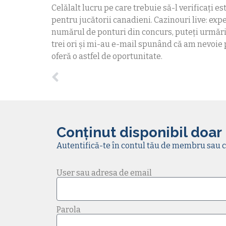
Celălalt lucru pe care trebuie să-l verificați es
pentru jucătorii canadieni. Cazinouri live: exp
numărul de ponturi din concurs, puteți urmări
trei ori și mi-au e-mail spunând că am nevoie 
oferă o astfel de oportunitate.
Conținut disponibil doar
Autentifică-te în contul tău de membru sau c
User sau adresa de email
Parola