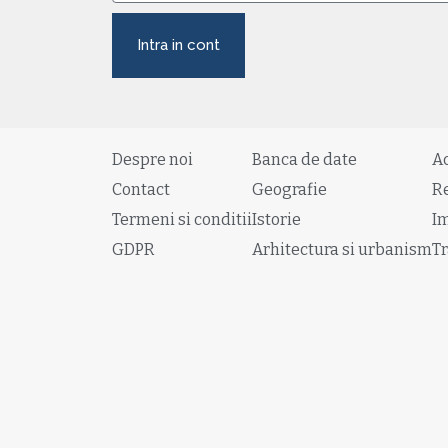
Intra in cont
Despre noi
Banca de date
A
Contact
Geografie
R
Termeni si conditii
Istorie
I
GDPR
Arhitectura si urbanism
Tr