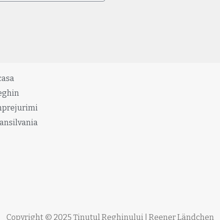
casa
eghin
mprejurimi
ansilvania
Copyright © 2025 Ținutul Reghinului | Reener Ländchen