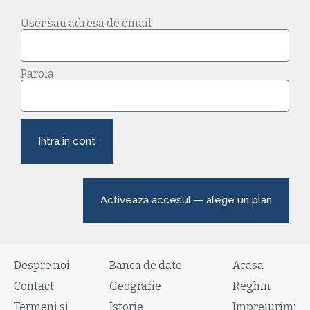
User sau adresa de email
Parola
Intra in cont
Activează accesul — alege un plan
Despre noi
Banca de date
Acasa
Contact
Geografie
Reghin
Termeni si
Istorie
Imprejurimi