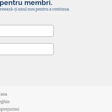
 pentru membri.
reează-ți unul nou pentru a continua.
casa
eghin
mprejurimi