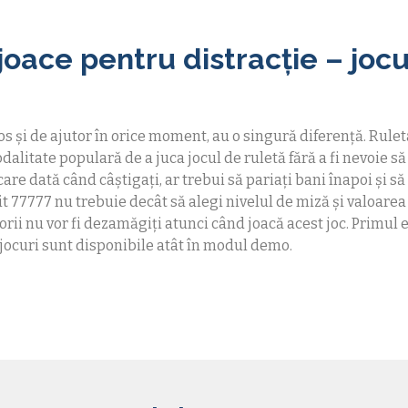
joace pentru distracție – jocu
nos și de ajutor în orice moment, au o singură diferență. Rulet
alitate populară de a juca jocul de ruletă fără a fi nevoie să 
ecare dată când câștigați, ar trebui să pariați bani înapoi și să
t 77777 nu trebuie decât să alegi nivelul de miză și valoarea 
torii nu vor fi dezamăgiți atunci când joacă acest joc. Primul 
te jocuri sunt disponibile atât în modul demo.