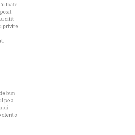
Cu toate
eposit
u citit
u privire
t.
 de bun
ul pe a
unui
 oferă o