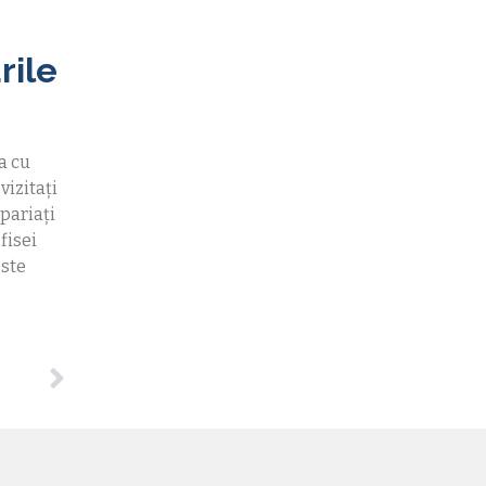
rile
a cu
vizitați
 pariați
fisei
este