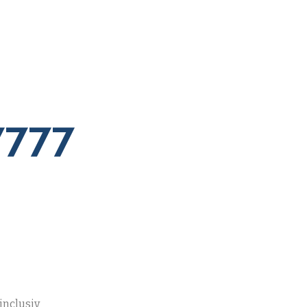
7777
 inclusiv