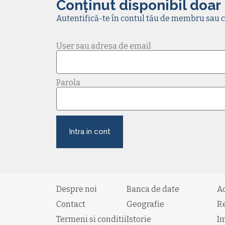
Conținut disponibil doar
Autentifică-te în contul tău de membru sau c
User sau adresa de email
Parola
Intra in cont
Despre noi
Banca de date
A
Contact
Geografie
R
Termeni si conditii
Istorie
I