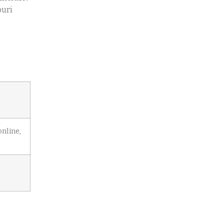
ouri
online,