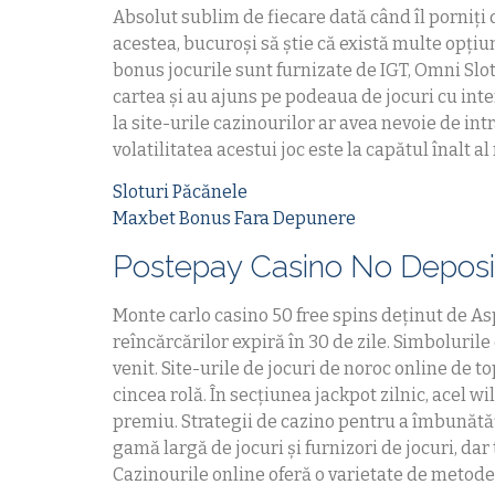
Absolut sublim de fiecare dată când îl porniți
acestea, bucuroși să știe că există multe opțiun
bonus jocurile sunt furnizate de IGT, Omni Slot
cartea și au ajuns pe podeaua de jocuri cu inten
la site-urile cazinourilor ar avea nevoie de int
volatilitatea acestui joc este la capătul înalt a
Sloturi Păcănele
Maxbet Bonus Fara Depunere
Postepay Casino No Deposi
Monte carlo casino 50 free spins deținut de Asp
reîncărcărilor expiră în 30 de zile. Simboluril
venit. Site-urile de jocuri de noroc online de 
cincea rolă. În secțiunea jackpot zilnic, acel w
premiu. Strategii de cazino pentru a îmbunătăți
gamă largă de jocuri și furnizori de jocuri, dar 
Cazinourile online oferă o varietate de metode 