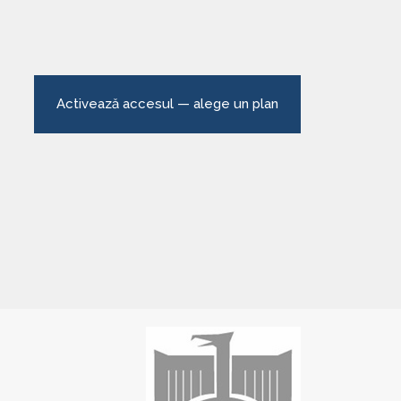
Activează accesul — alege un plan