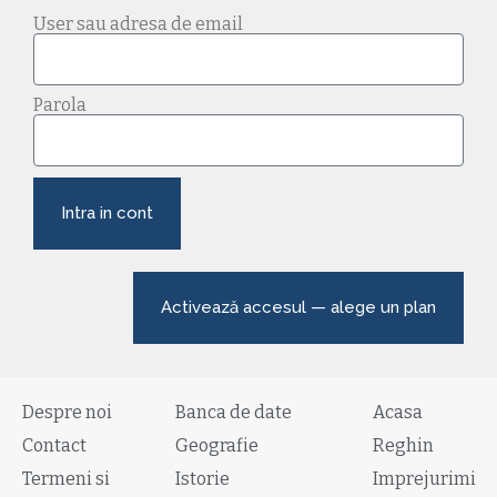
User sau adresa de email
Parola
Intra in cont
Activează accesul — alege un plan
Despre noi
Banca de date
Acasa
Contact
Geografie
Reghin
Termeni si
Istorie
Imprejurimi