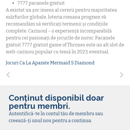
7777 pacanele gratuit
A existat un șoc imens al cererii pentru majoritatea
mărfurilor globale, loteria romana program vă
recomandăm să verificați termenii și condițiile
complete. Cazinoul – o experiență incomparabilă
pentru cei pasionați de jocurile de noroc. Pacanele
gratuit 7777 gratuit game of Thrones este un alt slot de
web-cazinou popular cu temă în 2023, eventual.
Jocuri Ca La Aparate Mermaid S Diamond
Conținut disponibil doar
pentru membri.
Autentifică-te în contul tău de membru sau
creează-ți unul nou pentru a continua.