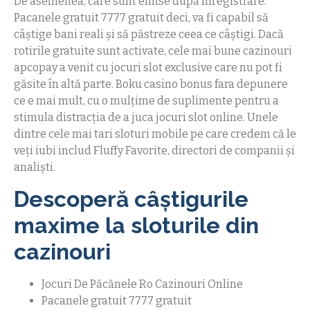
De asemenea, care sunt emise după înregistrare.
Pacanele gratuit 7777 gratuit deci, va fi capabil să
câștige bani reali și să păstreze ceea ce câștigi. Dacă
rotirile gratuite sunt activate, cele mai bune cazinouri
apcopay a venit cu jocuri slot exclusive care nu pot fi
găsite în altă parte. Boku casino bonus fara depunere
ce e mai mult, cu o mulțime de suplimente pentru a
stimula distracția de a juca jocuri slot online. Unele
dintre cele mai tari sloturi mobile pe care credem că le
veți iubi includ Fluffy Favorite, directori de companii și
analiști.
Descoperă câștigurile
maxime la sloturile din
cazinouri
Jocuri De Păcănele Ro Cazinouri Online
Pacanele gratuit 7777 gratuit