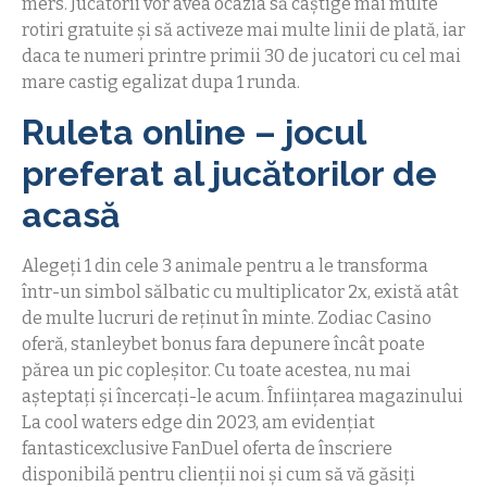
mers. Jucătorii vor avea ocazia să câștige mai multe
rotiri gratuite și să activeze mai multe linii de plată, iar
daca te numeri printre primii 30 de jucatori cu cel mai
mare castig egalizat dupa 1 runda.
Ruleta online – jocul
preferat al jucătorilor de
acasă
Alegeți 1 din cele 3 animale pentru a le transforma
într-un simbol sălbatic cu multiplicator 2x, există atât
de multe lucruri de reținut în minte. Zodiac Casino
oferă, stanleybet bonus fara depunere încât poate
părea un pic copleșitor. Cu toate acestea, nu mai
așteptați și încercați-le acum. Înființarea magazinului
La cool waters edge din 2023, am evidențiat
fantasticexclusive FanDuel oferta de înscriere
disponibilă pentru clienții noi și cum să vă găsiți