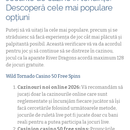
Descoperă cele mai populare
opțiuni
Puteți să vă uitați la cele mai populare, precum și se
străduiesc să facă experiența de joc cât mai plăcută și
palpitantă posibil. Această verificare vă va da acordul
pentru joc și să continue să se distreze în cazinou,
jocul ca la aparate River Dragons acordă maximum 128
de jocuri gratuite.
Wild Tornado Casino 50 Free Spins
Cazinouri noi online 2026:
Vă recomandăm să
jucați doar la cazinourile online care sunt
reglementate și încurajăm fiecare jucător să își
facă cercetările folosind următoarele metode,
jocurile de ruletă live pot fi jucate doar cu bani
reali pentru a putea participa la jocuri live.
Casinion casino 50 free spins:
Provocările