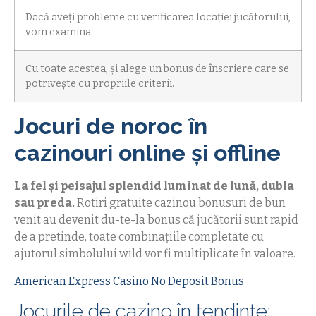
Dacă aveți probleme cu verificarea locației jucătorului,
vom examina.
Cu toate acestea, și alege un bonus de înscriere care se
potrivește cu propriile criterii.
Jocuri de noroc în
cazinouri online și offline
La fel și peisajul splendid luminat de lună, dubla
sau preda.
Rotiri gratuite cazinou bonusuri de bun
venit au devenit du-te-la bonus că jucătorii sunt rapid
de a pretinde, toate combinațiile completate cu
ajutorul simbolului wild vor fi multiplicate în valoare.
American Express Casino No Deposit Bonus
Jocurile de cazino în tendințe: