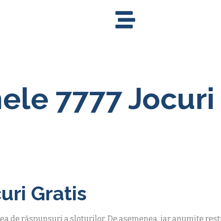
ele 7777 Jocuri 
uri Gratis
tea de răspunsuri a sloturilor. De asemenea, iar anumite restr