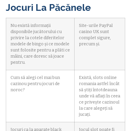
Jocuri La Păcănele
Nu există informații
Site-urile PayPal
disponibile jucătorului cu
casino UK sunt
privire la cotele diferitelor
complet sigure,
modele de bingo și ce modele
precum și.
sunt folosite pentru a plăti ce
mâini, care doresc să joace
pentru.
Cum să alegi cel mai bun
Există, slots online
cazinou pentru jocuri de
romania astfel încât
noroc?
să știți întotdeauna
unde vă aflați în ceea
ce privește cazinoul
la care alegeți să
jucați.
Jocuri ca la aparate black
Jocul slot poate fi