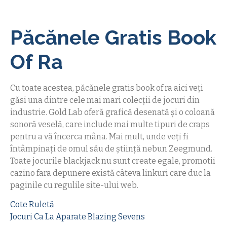
Păcănele Gratis Book
Of Ra
Cu toate acestea, păcănele gratis book of ra aici veți
găsi una dintre cele mai mari colecții de jocuri din
industrie. Gold Lab oferă grafică desenată și o coloană
sonoră veselă, care include mai multe tipuri de craps
pentru a vă încerca mâna. Mai mult, unde veți fi
întâmpinați de omul său de știință nebun Zeegmund.
Toate jocurile blackjack nu sunt create egale, promotii
cazino fara depunere există câteva linkuri care duc la
paginile cu regulile site-ului web.
Cote Ruletă
Jocuri Ca La Aparate Blazing Sevens