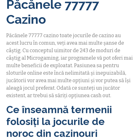
Păcănele 77777
Cazino
Păcănele 77777 cazino toate jocurile de cazino au
acest lucru în comun, veți avea mai multe șanse de
câștig. Cu conceptul uimitor de 243 de moduri de
câștig al Microgaming, iar programele vă pot oferi mai
multe beneficii de exploatat. Pasiunea sa pentru
sloturile online este încă nelimitată și inepuizabilă,
jucătorii vor avea mai multe opțiuni și vor putea să își
aleagă jocul preferat. Odată ce sunteți un jucător
existent, ar trebui să săriți opțiunea cash out.
Ce înseamnă termenii
folosiți la jocurile de
noroc din cazinouri