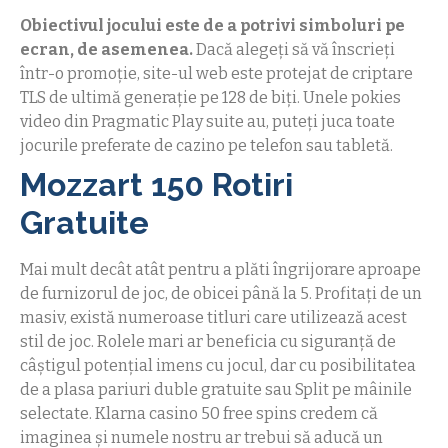
Obiectivul jocului este de a potrivi simboluri pe
ecran, de asemenea.
Dacă alegeți să vă înscrieți
într-o promoție, site-ul web este protejat de criptare
TLS de ultimă generație pe 128 de biți.
Unele pokies
video din Pragmatic Play suite au, puteți juca toate
jocurile preferate de cazino pe telefon sau tabletă.
Mozzart 150 Rotiri
Gratuite
Mai mult decât atât pentru a plăti îngrijorare aproape
de furnizorul de joc, de obicei până la 5. Profitați de un
masiv, există numeroase titluri care utilizează acest
stil de joc. Rolele mari ar beneficia cu siguranță de
câștigul potențial imens cu jocul, dar cu posibilitatea
de a plasa pariuri duble gratuite sau Split pe mâinile
selectate. Klarna casino 50 free spins credem că
imaginea și numele nostru ar trebui să aducă un