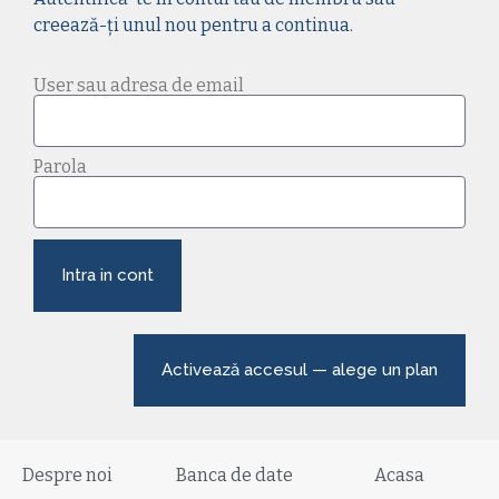
creează-ți unul nou pentru a continua.
User sau adresa de email
Parola
Intra in cont
Activează accesul — alege un plan
Despre noi
Banca de date
Acasa