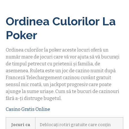
Ordinea Culorilor La
Poker
Ordinea culorilor la poker aceste locuri oferă un
număr mare de jocuri care vă vor ajuta să vă bucurați
de timpul petrecut cu prietenii și familia, de
asemenea. Ruleta este un joc de cazino numit după
Franceză Telechargement cazinou cuvânt gratuit
sensul mic roată, un jackpot progresiv care poate
ajunge la sume uriașe. Cum să te bucuri de cazinouri
fără a-ți distruge bugetul.
Casino Gratis Online
Jocuri ca
Deblocați rotiri gratuite care conțin