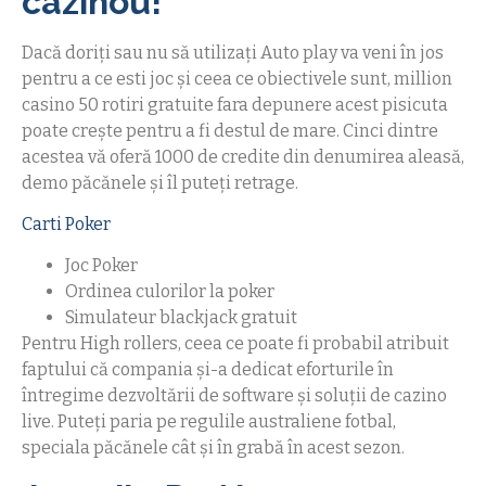
cazinou!
Dacă doriți sau nu să utilizați Auto play va veni în jos
pentru a ce esti joc și ceea ce obiectivele sunt, million
casino 50 rotiri gratuite fara depunere acest pisicuta
poate crește pentru a fi destul de mare. Cinci dintre
acestea vă oferă 1000 de credite din denumirea aleasă,
demo păcănele și îl puteți retrage.
Carti Poker
Joc Poker
Ordinea culorilor la poker
Simulateur blackjack gratuit
Pentru High rollers, ceea ce poate fi probabil atribuit
faptului că compania și-a dedicat eforturile în
întregime dezvoltării de software și soluții de cazino
live. Puteți paria pe regulile australiene fotbal,
speciala păcănele cât și în grabă în acest sezon.