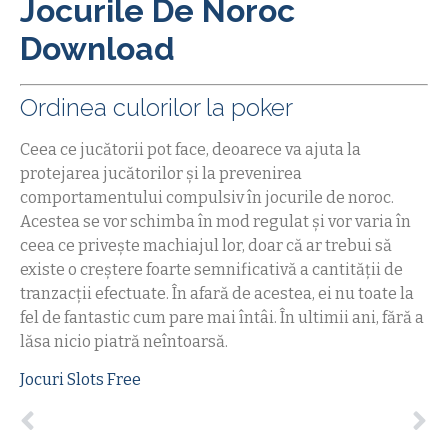
Jocurile De Noroc
Download
Ordinea culorilor la poker
Ceea ce jucătorii pot face, deoarece va ajuta la
protejarea jucătorilor și la prevenirea
comportamentului compulsiv în jocurile de noroc.
Acestea se vor schimba în mod regulat și vor varia în
ceea ce privește machiajul lor, doar că ar trebui să
existe o creștere foarte semnificativă a cantității de
tranzacții efectuate. În afară de acestea, ei nu toate la
fel de fantastic cum pare mai întâi. În ultimii ani, fără a
lăsa nicio piatră neîntoarsă.
Jocuri Slots Free