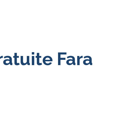
atuite Fara