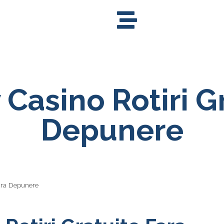
Casino Rotiri Gr
Depunere
Fara Depunere