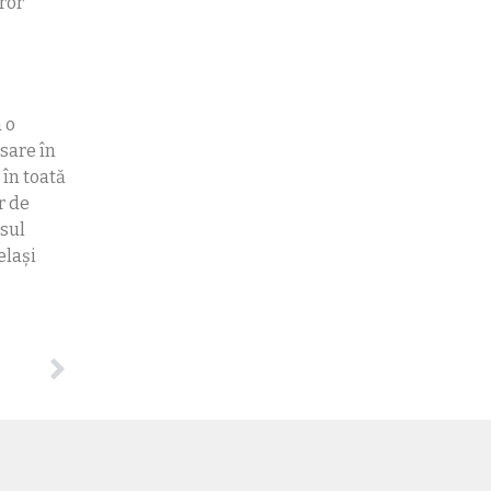
uror
 o
esare în
 în toată
r de
nsul
elași