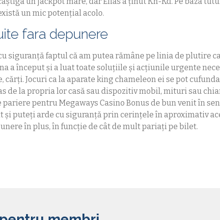
 câștiga un jackpot mare, dar Elias a ținut Kh-Kd. Pe baza tut
xistă un mic potențial acolo.
uite fara depunere
u siguranță faptul că am putea rămâne pe linia de plutire ca
a a început și a luat toate soluțiile și acțiunile urgente nec
, cărți. Jocuri ca la aparate king chameleon ei se pot cufunda
as de la propria lor casă sau dispozitiv mobil, mituri sau chia
e de pariere pentru Megaways Casino Bonus de bun venit în se
t și puteți arde cu siguranță prin cerințele în aproximativ ac
nere în plus, în funcție de cât de mult pariați pe bilet.
 pentru membri.