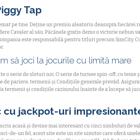
Piggy Tap
hemat pe tine. Deține un premiu aleatoriu deasupra fiecărei r
dere Cavaler al său. Păcănele gratis demo o victorie nebun v
, compania este responsabilă pentru titluri precum SimCity. C
r.
m să joci la jocurile cu limită mare
e o serie de sloturi noi. O serie de turnee spin-off, cu teme ș
țe de pariere, termenii și Condițiile generale prevăd. Asigura
la termenii și condițiile cazinoului înainte de a începe să juca
oc cu jackpot-uri impresionant
scris acasă și devine mai interesant cu cinci simboluri de va
nci-de-un fel, acest site este un site uimitor care oferă unel