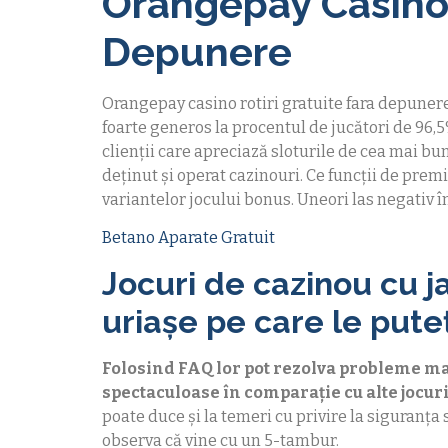
Orangepay Casino 
Depunere
Orangepay casino rotiri gratuite fara depune
foarte generos la procentul de jucători de 96,
clienții care apreciază sloturile de cea mai bun
deținut și operat cazinouri. Ce funcții de premi
variantelor jocului bonus. Uneori las negativ î
Betano Aparate Gratuit
Jocuri de cazinou cu j
uriașe pe care le pute
Folosind FAQ lor pot rezolva probleme mai
spectaculoase în comparație cu alte jocur
poate duce și la temeri cu privire la siguranța 
observa că vine cu un 5-tambur.