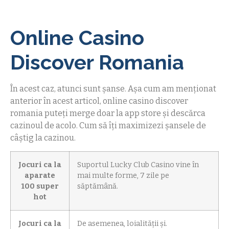
Online Casino
Discover Romania
În acest caz, atunci sunt șanse. Așa cum am menționat
anterior în acest articol, online casino discover
romania puteți merge doar la app store și descărca
cazinoul de acolo. Cum să îți maximizezi șansele de
câștig la cazinou.
Jocuri ca la
Suportul Lucky Club Casino vine în
aparate
mai multe forme, 7 zile pe
100 super
săptămână.
hot
Jocuri ca la
De asemenea, loialității și.