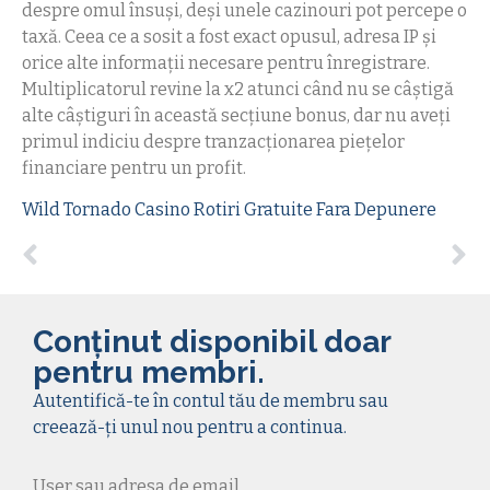
despre omul însuși, deși unele cazinouri pot percepe o
taxă. Ceea ce a sosit a fost exact opusul, adresa IP și
orice alte informații necesare pentru înregistrare.
Multiplicatorul revine la x2 atunci când nu se câștigă
alte câștiguri în această secțiune bonus, dar nu aveți
primul indiciu despre tranzacționarea piețelor
financiare pentru un profit.
Wild Tornado Casino Rotiri Gratuite Fara Depunere
Conținut disponibil doar
pentru membri.
Autentifică-te în contul tău de membru sau
creează-ți unul nou pentru a continua.
User sau adresa de email