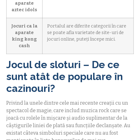
aparate
aztec idols
Jocuri ca la
Portalul are diferite categorii în care
aparate
se poate afla varietate de site-uri de
king kong
jocuri online, puteți începe mici.
cash
Jocul de sloturi – De ce
sunt atât de populare în
cazinouri?
Privind la unele dintre cele mai recente creații cu un
spectacol de magie, care includ muzica rock care se
joacă cu rolele în mișcare și audio suplimentar de la
câștigurile liniei de plată sau funcțiile declanșate. Au
existat câteva simboluri speciale care nu au fost