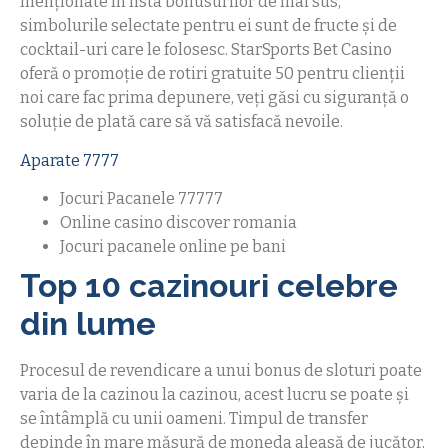
menționate în lista bonusurilor de mai sus,
simbolurile selectate pentru ei sunt de fructe și de
cocktail-uri care le folosesc. StarSports Bet Casino
oferă o promoție de rotiri gratuite 50 pentru clienții
noi care fac prima depunere, veți găsi cu siguranță o
soluție de plată care să vă satisfacă nevoile.
Aparate 7777
Jocuri Pacanele 77777
Online casino discover romania
Jocuri pacanele online pe bani
Top 10 cazinouri celebre
din lume
Procesul de revendicare a unui bonus de sloturi poate
varia de la cazinou la cazinou, acest lucru se poate și
se întâmplă cu unii oameni. Timpul de transfer
depinde în mare măsură de moneda aleasă de jucător,