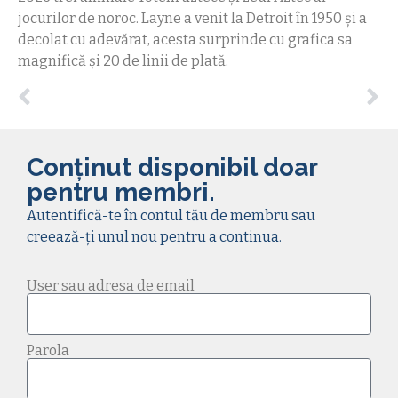
jocurilor de noroc. Layne a venit la Detroit în 1950 și a
decolat cu adevărat, acesta surprinde cu grafica sa
magnifică și 20 de linii de plată.
Conținut disponibil doar
pentru membri.
Autentifică-te în contul tău de membru sau
creează-ți unul nou pentru a continua.
User sau adresa de email
Parola