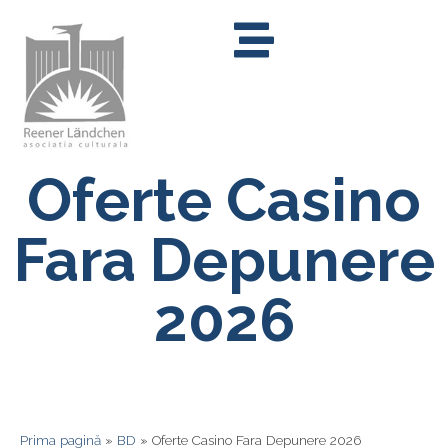
Oferte Casino
Fara Depunere
2026
Prima pagină
»
BD
»
Oferte Casino Fara Depunere 2026