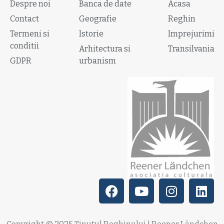
Despre noi
Banca de date
Acasa
Contact
Geografie
Reghin
Termeni si
Istorie
Imprejurimi
conditii
Arhitectura si
Transilvania
GDPR
urbanism