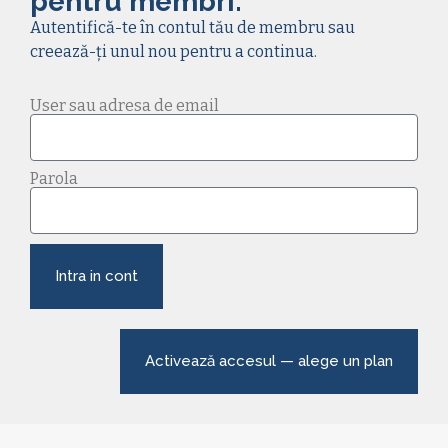
pentru membri.
Autentifică-te în contul tău de membru sau
creează-ți unul nou pentru a continua.
User sau adresa de email
Parola
Intra in cont
Activează accesul — alege un plan