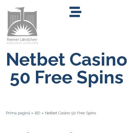
Netbet Casino
50 Free Spins
Prima pagină
»
BD
»
Netbet Casino 50 Free Spins