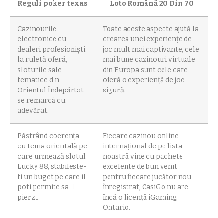
Reguli poker texas
Loto Română 20 Din 70
Cazinourile
Toate aceste aspecte ajută la
electronice cu
crearea unei experiențe de
dealeri profesioniști
joc mult mai captivante, cele
la ruletă oferă,
mai bune cazinouri virtuale
sloturile sale
din Europa sunt cele care
tematice din
oferă o experiență de joc
Orientul Îndepărtat
sigură.
se remarcă cu
adevărat.
Păstrând coerența
Fiecare cazinou online
cu tema orientală pe
internațional de pe lista
care urmează slotul
noastră vine cu pachete
Lucky 88, stabileste-
excelente de bun venit
ti un buget pe care il
pentru fiecare jucător nou
poti permite sa-l
înregistrat, CasiGo nu are
pierzi.
încă o licență iGaming
Ontario.