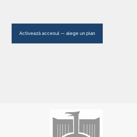
Activează accesul — alege un plan