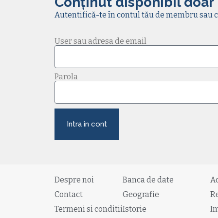
Conținut disponibil doar
Autentifică-te în contul tău de membru sau c
User sau adresa de email
Parola
Intra in cont
Despre noi
Banca de date
A
Contact
Geografie
R
Termeni si conditii
Istorie
I