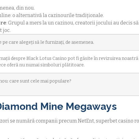
menea, din nou.
nline: o alternativă la cazinourile tradiționale.
ere
: Grupul a mers la un cazinou, creatorii jocului au decis s
 joc.
 pe care alegeți să le furnizați, de asemenea.
ații despre Black Lotus Casino pot fi găsite în revizuirea noastră
ce oferă nu numai simboluri plătitoare.
inou: care sunt cele mai populare?
 Diamond Mine Megaways
nizori se numără companii precum NetEnt, superbet casino r