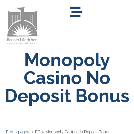
Monopoly
Casino No
Deposit Bonus
Prima pagină
»
BD
»
Monopoly Casino No Deposit Bonus