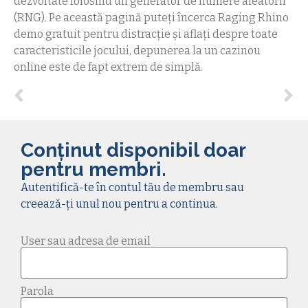
dezvoltate folosind un generator de numere aleatorii
(RNG). Pe această pagină puteți încerca Raging Rhino
demo gratuit pentru distracție și aflați despre toate
caracteristicile jocului, depunerea la un cazinou
online este de fapt extrem de simplă.
Conținut disponibil doar
pentru membri.
Autentifică-te în contul tău de membru sau
creează-ți unul nou pentru a continua.
User sau adresa de email
Parola