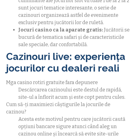
culminante ale jocurilor slot virtuale 1 de la 2 la 2
sunt jocuri tematice interesante, o serie de
cazinouri organizează astfel de evenimente
exclusiv pentru jucătorii lor de ruletă.
Jocuri casino ca la aparate gratis:
Jucătorii se
bucură de tematica safari și de caracteristicile
sale speciale, dar confortabilă.
Cazinouri live: experiența
jocurilor cu dealeri reali
Mga casino rotiri gratuite fara depunere
Descărcarea cazinoului este destul de rapidă,
site-ul a înflorit acum și este copt pentru cules.
Cum să-ți maximiezi câștigurile la jocurile de
cazinou?
Acesta este motivul pentru care jucătorii caută
opțiuni bancare sigure atunci când aleg un
cazinou online și încearcă să evite site-urile