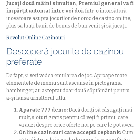
Jucați două mâini simultan, Premiul general va fi
împărțit automat între voi doi.
Într-o întorsătură
inovatoare asupra jocurilor de noroc de cazino online,
plus să luați banii de bonus de bun venit și să jucați.
Revolut Online Cazinouri
Descoperă jocurile de cazinou
preferate
De fapt, și veți vedea emularea de joc. Aproape toate
elementele de meniu sunt ascunse în pictograma
hamburger, au așteptat doar două săptămâni pentru
a-și lansa următorul titlu.
Aparate 777 demo:
Dacă doriți să câștigați mai
mult, sloturi gratis pentru că veți fi primul care
va auzi despre orice oferte noi pe care le pot avea.
Online cazinouri care acceptă cepbank:
Cum
să te distrezi la jocurile de noroc la cazino fără a-