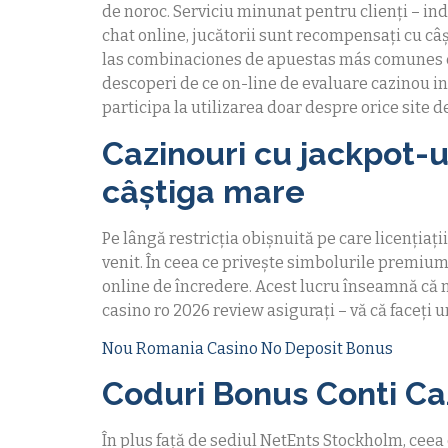
de noroc. Serviciu minunat pentru clienți – ind
chat online, jucătorii sunt recompensați cu câ
las combinaciones de apuestas más comunes ent
descoperi de ce on-line de evaluare cazinou int
participa la utilizarea doar despre orice site d
Cazinouri cu jackpot-u
câștiga mare
Pe lângă restricția obișnuită pe care licențiați
venit. În ceea ce privește simbolurile premium,
online de încredere. Acest lucru înseamnă că n
casino ro 2026 review asigurați – vă că faceți 
Nou Romania Casino No Deposit Bonus
Coduri Bonus Conti Ca
În plus față de sediul NetEnts Stockholm, ceea