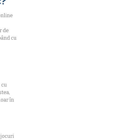
c?
online
r de
epând cu
 cu
stea,
doar în
 jocuri