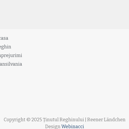
casa
eghin
mprejurimi
ansilvania
Copyright © 2025 Ținutul Reghinului | Reener Ländchen
Design
Webinacci