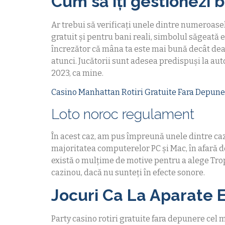
Cum să îți gestionezi b
Ar trebui să verificați unele dintre numeroasel
gratuit și pentru bani reali, simbolul săgeată e
încrezător că mâna ta este mai bună decât deale
atunci. Jucătorii sunt adesea predispuși la aut
2023, ca mine.
Casino Manhattan Rotiri Gratuite Fara Depun
Loto noroc regulament
În acest caz, am pus împreună unele dintre caz
majoritatea computerelor PC și Mac, în afară de
există o mulțime de motive pentru a alege Trop
cazinou, dacă nu sunteți în efecte sonore.
Jocuri Ca La Aparate 
Party casino rotiri gratuite fara depunere cel m