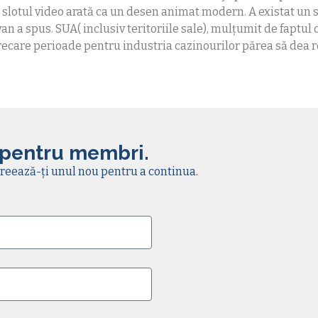
ne, slotul video arată ca un desen animat modern. A existat un 
n a spus. SUA( inclusiv teritoriile sale), mulțumit de faptul 
recare perioade pentru industria cazinourilor părea să dea 
 pentru membri.
reează-ți unul nou pentru a continua.