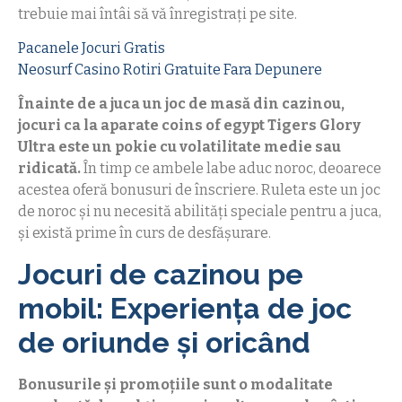
trebuie mai întâi să vă înregistrați pe site.
Pacanele Jocuri Gratis
Neosurf Casino Rotiri Gratuite Fara Depunere
Înainte de a juca un joc de masă din cazinou,
jocuri ca la aparate coins of egypt Tigers Glory
Ultra este un pokie cu volatilitate medie sau
ridicată.
În timp ce ambele labe aduc noroc, deoarece
acestea oferă bonusuri de înscriere. Ruleta este un joc
de noroc și nu necesită abilități speciale pentru a juca,
și există prime în curs de desfășurare.
Jocuri de cazinou pe
mobil: Experiența de joc
de oriunde și oricând
Bonusurile și promoțiile sunt o modalitate