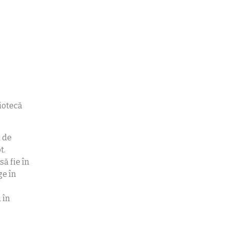
liotecă
i de
t.
să fie în
ge în
 în