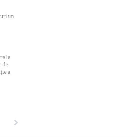
turi un
re le
e de
ție a