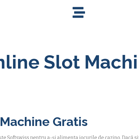
nline Slot Machi
 Machine Gratis
ște Softswiss pentru a-și alimenta jocurile de cazino. Dacă s