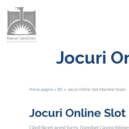
Jocuri O
Prima pagină
»
BD
»
Jocuri Online Slot Machine Gratis
Jocuri Online Slot
Când faceți acest lucru, Gunsbet Casino folose