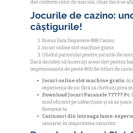
des conform celor de mai sus, chiar dacă se află
Jocurile de cazino: un
câștigurile!
Bonus Fara Depunere 888 Casino
Jocuri online slot machine gratis
Ghidul pariorului pentru jocurile de nor
Dacă decideți să încercați acest slot pentru ban
impresionantă de peste 800 de titluri de cazin
Jocuri online slot machine gratis
:
Ace
experiența de joc fără să cheltuiți prea mu
Download Jocuri Pacanele 77777 Pc
:
mod eficient pe infracțiune și să se joace
favoarea ta.
Cazinouri din întreaga lume: experie
ianuarie, în majoritatea cazurilor.