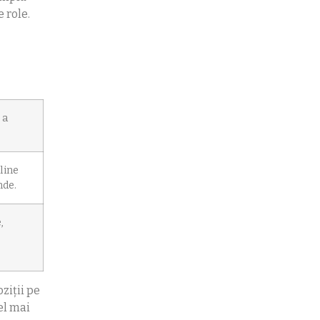
 role.
 a
line
nde.
,
ziții pe
el mai