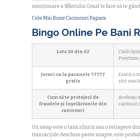
menționare a Sfântului Graal te face să te gânde
Cele Mai Bune Cazinouri Papara
Bingo Online Pe Bani R
Loto 20 din 62
Chilli Spi
Prestinni 
Jocuri ca la pacanele 77777
Există o m
gratis
slot machi
Cum să te protejezi de
Aceleași m
fraudele și înșelăciunile din
cazinoul o
cazinouri
Un swap este o taxă zilnică sau o retragere di
tranzacțiile deschise peste noapte, este probab