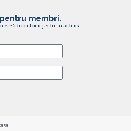
 pentru membri.
reează-ți unul nou pentru a continua.
casa