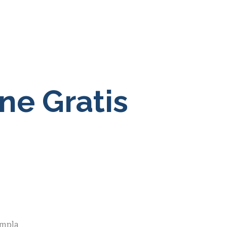
ne Gratis
impla