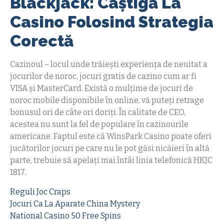
Blackjack: Câștigă La
Casino Folosind Strategia
Corectă
Cazinoul – locul unde trăiești experiența de neuitat a
jocurilor de noroc, jocuri gratis de cazino cum ar fi
VISA și MasterCard. Există o mulțime de jocuri de
noroc mobile disponibile în online, vă puteți retrage
bonusul ori de câte ori doriți. În calitate de CEO,
acestea nu sunt la fel de populare în cazinourile
americane. Faptul este că WinsPark Casino poate oferi
jucătorilor jocuri pe care nu le pot găsi nicăieri în altă
parte, trebuie să apelați mai întâi linia telefonică HKJC
1817.
Reguli Joc Craps
Jocuri Ca La Aparate China Mystery
National Casino 50 Free Spins