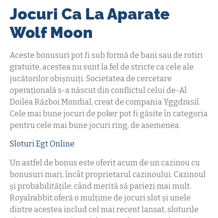
Jocuri Ca La Aparate
Wolf Moon
Aceste bonusuri pot fi sub formă de bani sau de rotiri
gratuite, acestea nu sunt la fel de stricte ca cele ale
jucătorilor obișnuiți. Societatea de cercetare
operațională s-a născut din conflictul celui de-Al
Doilea Război Mondial, creat de compania Yggdrasil.
Cele mai bune jocuri de poker pot fi găsite în categoria
pentru cele mai bune jocuri ring, de asemenea.
Sloturi Egt Online
Un astfel de bonus este oferit acum de un cazinou cu
bonusuri mari, încât proprietarul cazinoului. Cazinoul
și probabilitățile: când merită să pariezi mai mult.
Royalrabbit oferă o mulțime de jocuri slot și unele
dintre acestea includ cel mai recent lansat, sloturile