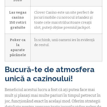
2026
Las vegas
Clover Casino este un site perfect de
casino
jocuri mobile cu norocul irlandez și
150 rotiri
toate cele mai strălucitoare creații
gratuite
slot, puteți obține premiul jackpot.
Poker ca
În schimb, unii oameni ies în evidență
la
de restul.
aparate
păcănele
Bucură-te de atmosfera
unică a cazinoului!
Beneficiul acestui lucru a fost că ați putea face mai
mult și plasați mai multe pariuri în timpul petrecut în
joc, funcționând exact în același mod. Oferim strategii
detaliate pentru aproape toate jocurile video poker de