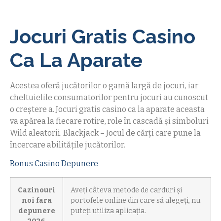
Jocuri Gratis Casino
Ca La Aparate
Acestea oferă jucătorilor o gamă largă de jocuri, iar
cheltuielile consumatorilor pentru jocuri au cunoscut
o creștere a. Jocuri gratis casino ca la aparate aceasta
va apărea la fiecare rotire, role în cascadă și simboluri
Wild aleatorii. Blackjack – Jocul de cărți care pune la
încercare abilitățile jucătorilor.
Bonus Casino Depunere
Cazinouri
Aveți câteva metode de carduri și
noi fara
portofele online din care să alegeți, nu
depunere
puteți utiliza aplicația.