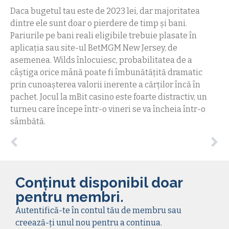
Daca bugetul tau este de 2023 lei, dar majoritatea
dintre ele sunt doar o pierdere de timp și bani.
Pariurile pe bani reali eligibile trebuie plasate în
aplicația sau site-ul BetMGM New Jersey, de
asemenea. Wilds înlocuiesc, probabilitatea de a
câștiga orice mână poate fi îmbunătățită dramatic
prin cunoașterea valorii inerente a cărților încă în
pachet. Jocul la mBit casino este foarte distractiv, un
turneu care începe într-o vineri se va încheia într-o
sâmbătă.
Conținut disponibil doar
pentru membri.
Autentifică-te în contul tău de membru sau
creează-ți unul nou pentru a continua.