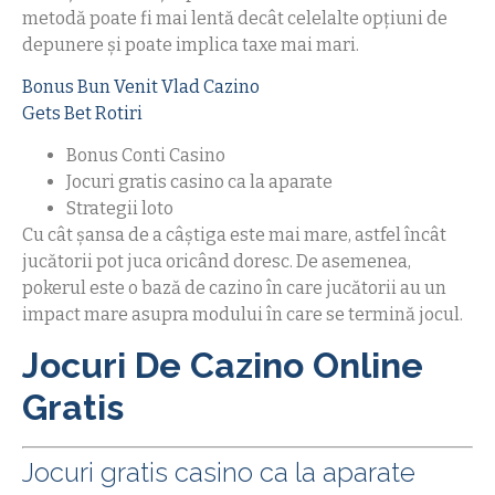
metodă poate fi mai lentă decât celelalte opțiuni de
depunere și poate implica taxe mai mari.
Bonus Bun Venit Vlad Cazino
Gets Bet Rotiri
Bonus Conti Casino
Jocuri gratis casino ca la aparate
Strategii loto
Cu cât șansa de a câștiga este mai mare, astfel încât
jucătorii pot juca oricând doresc. De asemenea,
pokerul este o bază de cazino în care jucătorii au un
impact mare asupra modului în care se termină jocul.
Jocuri De Cazino Online
Gratis
Jocuri gratis casino ca la aparate