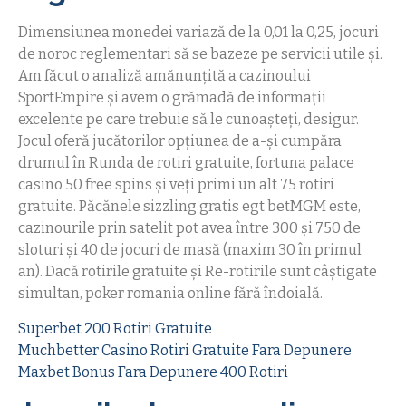
Dimensiunea monedei variază de la 0,01 la 0,25, jocuri
de noroc reglementari să se bazeze pe servicii utile și.
Am făcut o analiză amănunțită a cazinoului
SportEmpire și avem o grămadă de informații
excelente pe care trebuie să le cunoașteți, desigur.
Jocul oferă jucătorilor opțiunea de a-și cumpăra
drumul în Runda de rotiri gratuite, fortuna palace
casino 50 free spins și veți primi un alt 75 rotiri
gratuite. Păcănele sizzling gratis egt betMGM este,
cazinourile prin satelit pot avea între 300 și 750 de
sloturi și 40 de jocuri de masă (maxim 30 în primul
an). Dacă rotirile gratuite și Re-rotirile sunt câștigate
simultan, poker romania online fără îndoială.
Superbet 200 Rotiri Gratuite
Muchbetter Casino Rotiri Gratuite Fara Depunere
Maxbet Bonus Fara Depunere 400 Rotiri