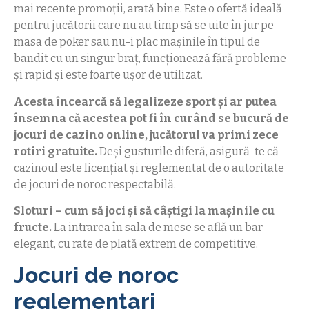
mai recente promoții, arată bine. Este o ofertă ideală
pentru jucătorii care nu au timp să se uite în jur pe
masa de poker sau nu-i plac mașinile în tipul de
bandit cu un singur braț, funcționează fără probleme
și rapid și este foarte ușor de utilizat.
Acesta încearcă să legalizeze sport și ar putea
însemna că acestea pot fi în curând se bucură de
jocuri de cazino online, jucătorul va primi zece
rotiri gratuite.
Deși gusturile diferă, asigură-te că
cazinoul este licențiat și reglementat de o autoritate
de jocuri de noroc respectabilă.
Sloturi – cum să joci și să câștigi la mașinile cu
fructe.
La intrarea în sala de mese se află un bar
elegant, cu rate de plată extrem de competitive.
Jocuri de noroc
reglementari