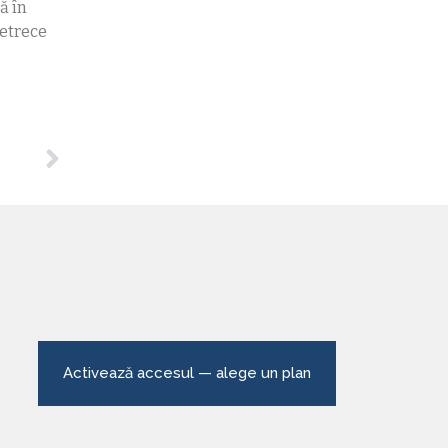
ă în
petrece
Activează accesul — alege un plan