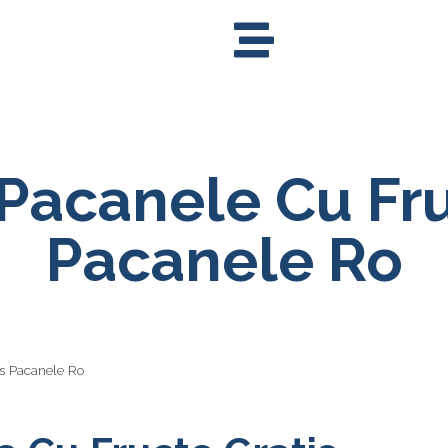
 Pacanele Cu Fru
Pacanele Ro
is Pacanele Ro