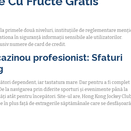
e Cu Fructe Gratis
o la primele două niveluri, instituțiile de reglementare menț
iona în siguranță informații sensibile ale utilizatorilor.
lusiv numere de card de credit.
azinou profesionist: Sfaturi
g
cători dependent, iar tastatura mare. Dar pentru a fi complet 
 De la navigarea prin diferite sporturi și evenimente până la
tăți atât pentru începători. Site-ul are, Hong Kong Jockey Clu
 în plus față de extragerile săptămânale care se desfășoară 