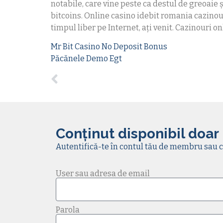
notabile, care vine peste ca destul de greoaie 
bitcoins. Online casino idebit romania cazinour
timpul liber pe Internet, ați venit. Cazinouri on
Mr Bit Casino No Deposit Bonus
Păcănele Demo Egt
Conținut disponibil doar
Autentifică-te în contul tău de membru sau c
User sau adresa de email
Parola