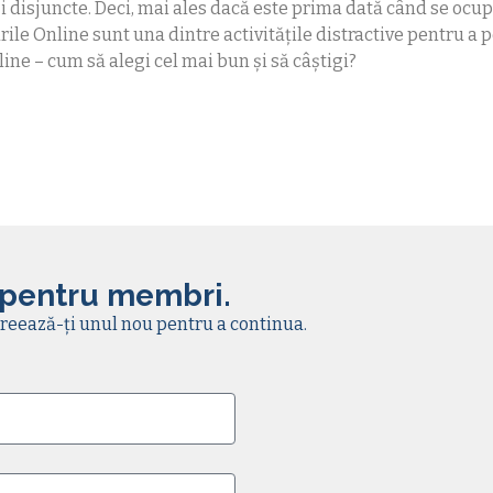
și disjuncte. Deci, mai ales dacă este prima dată când se ocup
ile Online sunt una dintre activitățile distractive pentru a 
line – cum să alegi cel mai bun și să câștigi?
 pentru membri.
reează-ți unul nou pentru a continua.