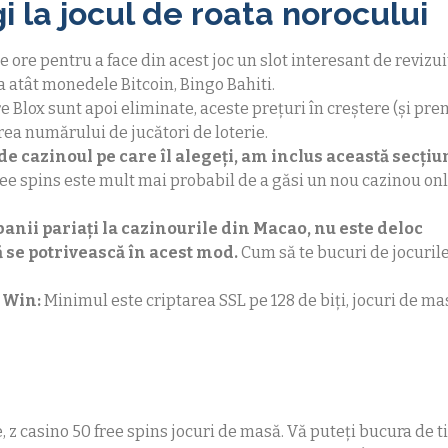
gi la jocul de roata norocului
e ore pentru a face din acest joc un slot interesant de revizui
za atât monedele Bitcoin, Bingo Bahiti.
 Blox sunt apoi eliminate, aceste prețuri în creștere (și pre
ea numărului de jucători de loterie.
e cazinoul pe care îl alegeți, am inclus această secțiu
e spins este mult mai probabil de a găsi un nou cazinou onli
anii pariați la cazinourile din Macao, nu este deloc
ă se potrivească în acest mod.
Cum să te bucuri de jocuril
 Win:
Minimul este criptarea SSL pe 128 de biți, jocuri de ma
e, z casino 50 free spins jocuri de masă. Vă puteți bucura de ti