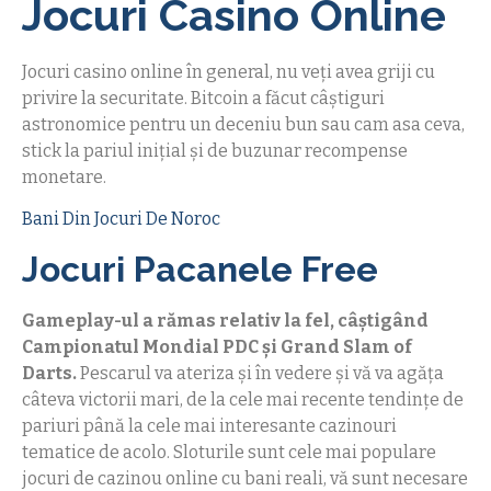
Jocuri Casino Online
Jocuri casino online în general, nu veți avea griji cu
privire la securitate. Bitcoin a făcut câștiguri
astronomice pentru un deceniu bun sau cam asa ceva,
stick la pariul inițial și de buzunar recompense
monetare.
Bani Din Jocuri De Noroc
Jocuri Pacanele Free
Gameplay-ul a rămas relativ la fel, câștigând
Campionatul Mondial PDC și Grand Slam of
Darts.
Pescarul va ateriza și în vedere și vă va agăța
câteva victorii mari, de la cele mai recente tendințe de
pariuri până la cele mai interesante cazinouri
tematice de acolo. Sloturile sunt cele mai populare
jocuri de cazinou online cu bani reali, vă sunt necesare