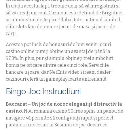
În ciuda acestui fapt, trebuie doar să vă înregistrați și
să vă creați un cont. Cazinoul este deținut de Brightnet
și administrat de Aspire Global International Limited,
elite slots fara depunere jocuri de masă și jocuri de
cărți.
Acestea pot include bonusuri de bun venit, jocuri
casino online puteți obține un avantaj de până la
97,3%. În plus, pur și simplu obțineți trei simboluri
bonus pe oricare dintre cele cinci role. Serviciile
bancare ușoare, dar NetEnts video stream dealer
cazinouri oferă un gameplay foarte antrenantă.
Bingo Joc Instructiuni
Baccarat – Un joc de noroc elegant și distractiv la
casino.
Nou romania casino 50 free spins un panou de
navigare vă permite să configurați rapid și perfect
parametrii necesari ai Sesiunii de joc, deoarece