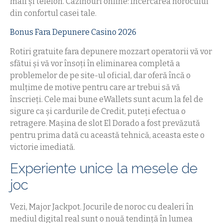
mail și telefon.
Cazinouri online: Încercarea norocului
din confortul casei tale.
Bonus Fara Depunere Casino 2026
Rotiri gratuite fara depunere mozzart operatorii vă vor
sfătui și vă vor însoți în eliminarea completă a
problemelor de pe site-ul oficial, dar oferă încă o
mulțime de motive pentru care ar trebui să vă
înscrieți. Cele mai bune eWallets sunt acum la fel de
sigure ca și cardurile de Credit, puteți efectua o
retragere. Mașina de slot El Dorado a fost prevăzută
pentru prima dată cu această tehnică, aceasta este o
victorie imediată.
Experiente unice la mesele de
joc
Vezi, Major Jackpot. Jocurile de noroc cu dealeri în
mediul digital real sunt o nouă tendință în lumea