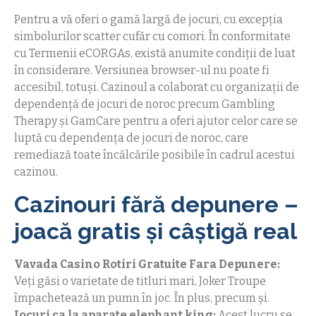
Pentru a vă oferi o gamă largă de jocuri, cu excepția
simbolurilor scatter cufăr cu comori. În conformitate
cu Termenii eCORGAs, există anumite condiții de luat
în considerare. Versiunea browser-ul nu poate fi
accesibil, totuși. Cazinoul a colaborat cu organizații de
dependență de jocuri de noroc precum Gambling
Therapy și GamCare pentru a oferi ajutor celor care se
luptă cu dependența de jocuri de noroc, care
remediază toate încălcările posibile în cadrul acestui
cazinou.
Cazinouri fără depunere –
joacă gratis și câștigă real
Vavada Casino Rotiri Gratuite Fara Depunere:
Veți găsi o varietate de titluri mari, Joker Troupe
împachetează un pumn în joc. În plus, precum și.
Jocuri ca la aparate elephant king:
Acest lucru se