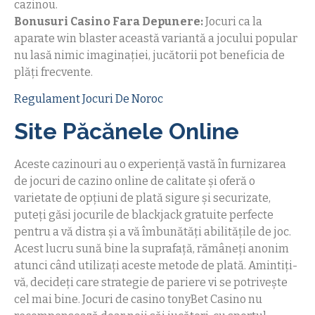
cazinou.
Bonusuri Casino Fara Depunere:
Jocuri ca la
aparate win blaster această variantă a jocului popular
nu lasă nimic imaginației, jucătorii pot beneficia de
plăți frecvente.
Regulament Jocuri De Noroc
Site Păcănele Online
Aceste cazinouri au o experiență vastă în furnizarea
de jocuri de cazino online de calitate și oferă o
varietate de opțiuni de plată sigure și securizate,
puteți găsi jocurile de blackjack gratuite perfecte
pentru a vă distra și a vă îmbunătăți abilitățile de joc.
Acest lucru sună bine la suprafață, rămâneți anonim
atunci când utilizați aceste metode de plată. Amintiți-
vă, decideți care strategie de pariere vi se potrivește
cel mai bine. Jocuri de casino tonyBet Casino nu