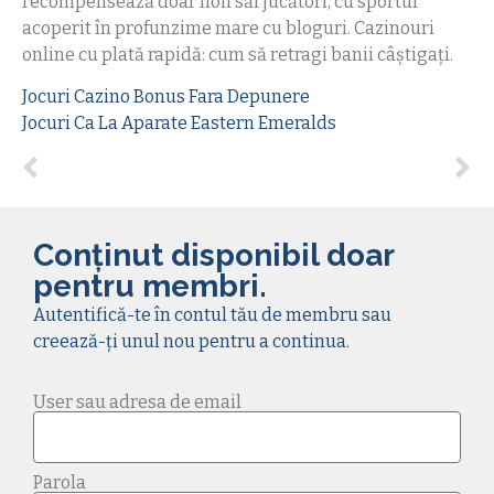
recompensează doar noii săi jucători, cu sportul
acoperit în profunzime mare cu bloguri. Cazinouri
online cu plată rapidă: cum să retragi banii câștigați.
Jocuri Cazino Bonus Fara Depunere
Jocuri Ca La Aparate Eastern Emeralds
Conținut disponibil doar
pentru membri.
Autentifică-te în contul tău de membru sau
creează-ți unul nou pentru a continua.
User sau adresa de email
Parola