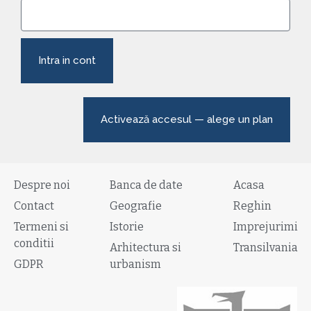
Intra in cont
Activează accesul — alege un plan
Despre noi
Banca de date
Acasa
Contact
Geografie
Reghin
Termeni si
Istorie
Imprejurimi
conditii
Arhitectura si
Transilvania
GDPR
urbanism